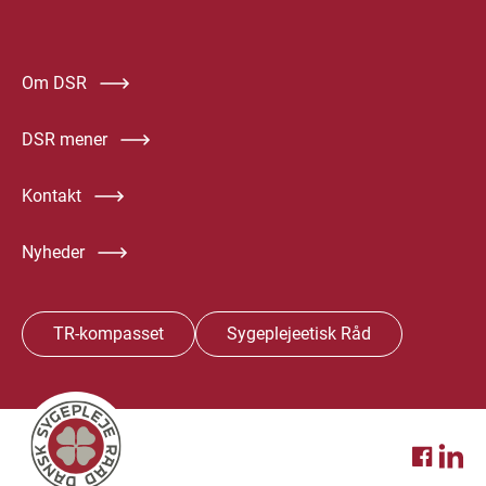
Om DSR
DSR mener
Kontakt
Nyheder
TR-kompasset
Sygeplejeetisk Råd