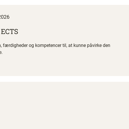
2026
5 ECTS
en, færdigheder og kompetencer til, at kunne påvirke den
e.