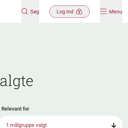
Søg
Log Ind
Menu
algte
Relevant for
1 målgruppe valgt