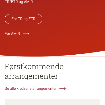
TR/FTR og AMiR.
For TR og FTR
For AMiR
Førstkommende
arrangementer
Se alle kredsens arrangementer