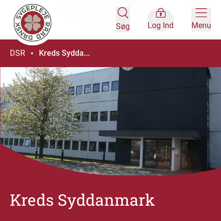
Log Ind
Menu
Søg
DSR
Kreds Sydda...
Kreds Syddanmark