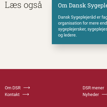
Læs også
Om
Dansk Sygeple
Dansk Sygeplejeråd er fag
organisation for mere en
sygeplejersker, sygeplej
og ledere.
Om DSR
DSR mener
Kontakt
Nyheder