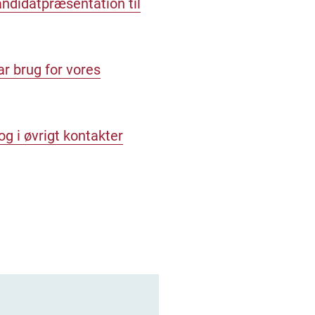
andidatpræsentation til
r brug for vores
g i øvrigt kontakter