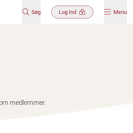
Søg
Log Ind
Menu
ta om medlemmer.