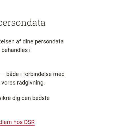
 persondata
telsen af dine persondata
r behandles i
 – både i forbindelse med
 vores rådgivning.
sikre dig den bedste
edlem hos DSR