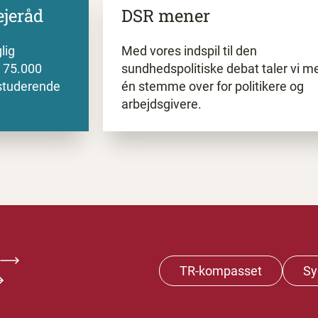
jeråd
DSR
mener
lig
Med vores indspil til den
d 75.000
sundhedspolitiske debat taler vi m
estuderende
én stemme over for politikere og
arbejdsgivere.
TR-kompasset
Sy