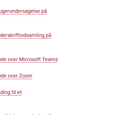
brugerundersøgelse på
nderskriftindsamling på
møde over Microsoft Teams
møde over Zoom
ing til et