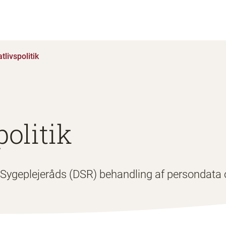
atlivspolitik
politik
nsk Sygeplejeråds (DSR) behandling af personda