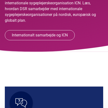
internationale sygeplejerskeorganisation ICN. Læs,
hvordan DSR samarbejder med internationale
sygeplejerskeorganisationer på nordisk, europæisk og
globalt plan.
Internationalt samarbejde og ICN