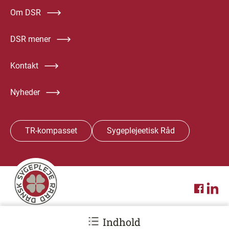
Om DSR
DSR mener
Kontakt
Nyheder
TR-kompasset
Sygeplejeetisk Råd
In English
Annoncering
Privatlivspolitik
DSR Job
Presse
Indhold