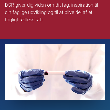
DSR giver dig viden om dit fag, inspiration til
din faglige udvikling og til at blive del af et
fagligt fællesskab.