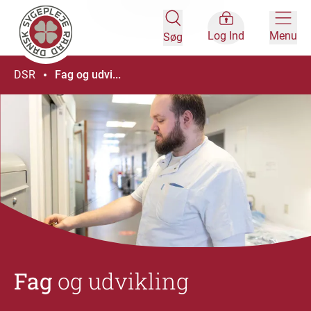
Log Ind
Menu
Søg
DSR
Fag og udvi...
Fag
og udvikling