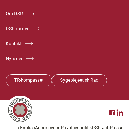
Om DSR
DSR mener
Kontakt
Nyheder
TR-kompasset
Sygeplejeetisk Råd
In English
Annoncering
Privatlivspolitik
DSR Job
Presse