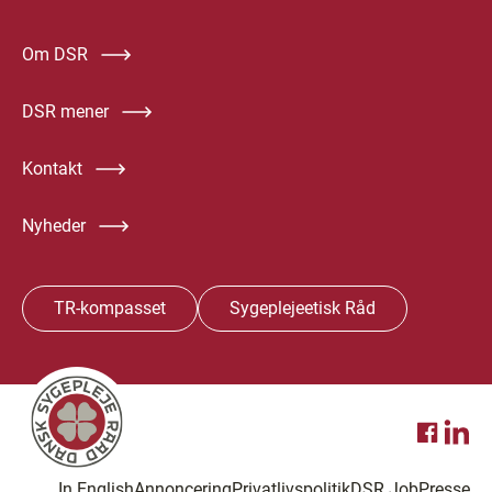
Om DSR
DSR mener
Kontakt
Nyheder
TR-kompasset
Sygeplejeetisk Råd
In English
Annoncering
Privatlivspolitik
DSR Job
Presse