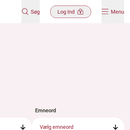
Søg
Log Ind
Menu
Emneord
Vælg emneord