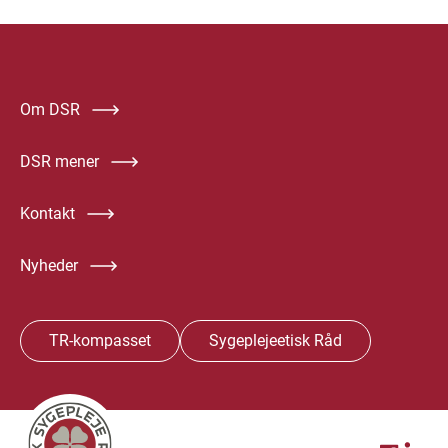
Om DSR
DSR mener
Kontakt
Nyheder
TR-kompasset
Sygeplejeetisk Råd