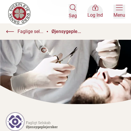
Log Ind
Menu
Søg
Faglige sel...
Øjensygeple...