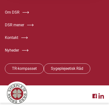
Om DSR
DSR mener
Kontakt
Nyheder
TR-kompasset
Sygeplejeetisk Råd
In English
Annoncering
Privatlivspolitik
DSR Job
Presse