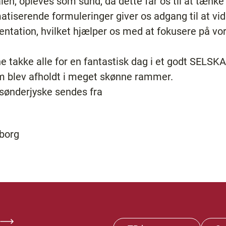
len, opleves som sund, da dette får os til at tænk
matiserende formuleringer giver os adgang til at vi
entation, hvilket hjælper os med at fokusere på v
rne takke alle for en fantastisk dag i et godt SELS
 blev afholdt i meget skønne rammer.
t sønderjyske sendes fra
rborg