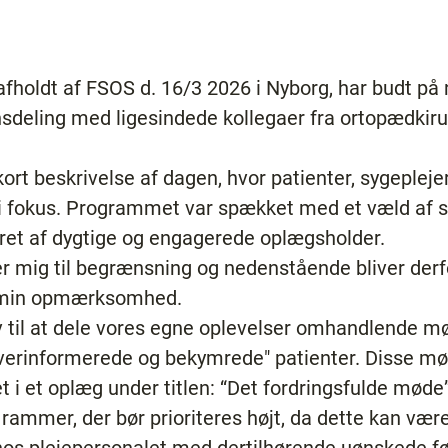
holdt af FSOS d. 16/3 2026 i Nyborg, har budt på n
nsdeling med ligesindede kollegaer fra ortopædkir
kort beskrivelse af dagen, hvor patienter, sygeplej
 i fokus. Programmet var spækket med et væld a
ret af dygtige og engagerede oplægsholder.
 mig til begrænsning og nedenstående bliver derf
e min opmærksomhed.
v til at dele vores egne oplevelser omhandlende 
 overinformerede og bekymrede" patienter. Disse m
 i et oplæg under titlen: “Det fordringsfulde møde”
ammer, der bør prioriteres højt, da dette kan være