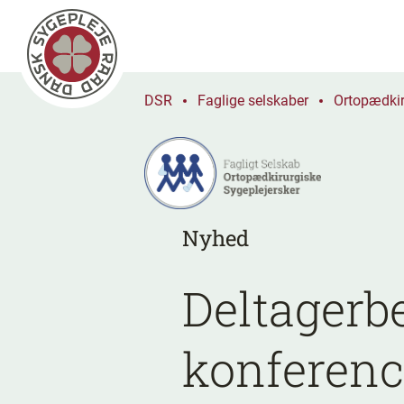
DSR
Faglige selskaber
Ortopædkir
Nyhed
Deltagerb
konferenc