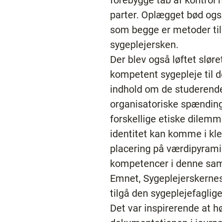
forebygge tab af kontrol
parter. Oplægget bød ogs
som begge er metoder til
sygeplejersken.
Der blev også løftet slør
kompetent sygepleje til 
indhold om de studerende
organisatoriske spænding
forskellige etiske dilemm
identitet kan komme i kle
placering på værdipyrami
kompetencer i denne s
Emnet, Sygeplejerskernes
tilgå den sygeplejefagli
Det var inspirerende at 