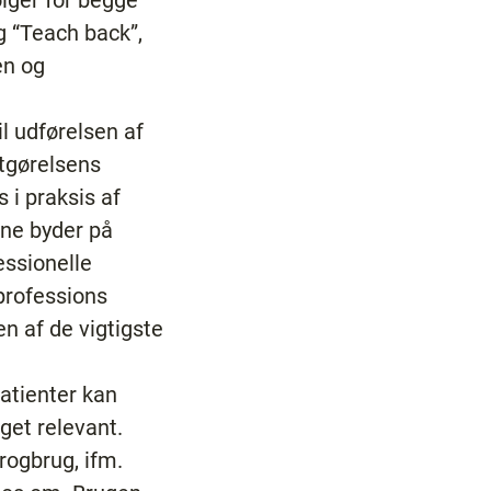
ølger for begge
g “Teach back”,
ten og
il udførelsen af
dtgørelsens
 i praksis af
rne byder på
fessionelle
 professions
n af de vigtigste
patienter kan
eget relevant.
rogbrug, ifm.