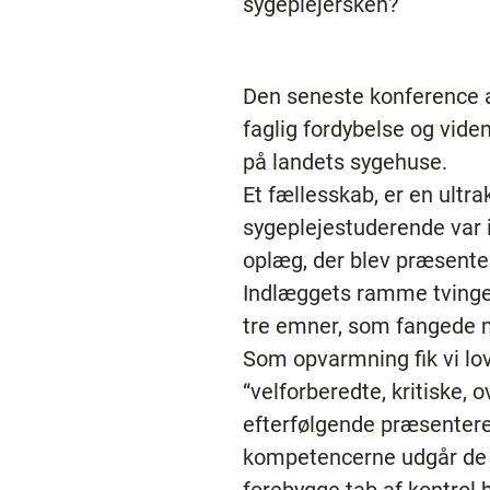
sygeplejersken?
Den seneste konference af
faglig fordybelse og vide
på landets sygehuse.
Et fællesskab, er en ultra
sygeplejestuderende var
oplæg, der blev præsente
Indlæggets ramme tvinger
tre emner, som fanged
Som opvarmning fik vi lo
“velforberedte, kritiske,
efterfølgende præsenteret
kompetencerne udgår de r