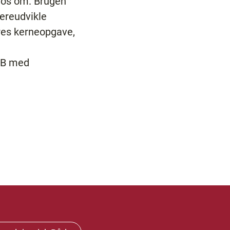
e os om. Brugen
dereudvikle
ores kerneopgave,
KAB med