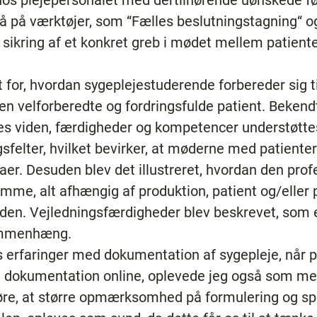
 hos plejepersonalet med dertilhørende uønskede f
å på værktøjer, som “Fælles beslutningstagning“ o
 sikring af et konkret greb i mødet mellem patien
et for, hvordan sygeplejestuderende forbereder sig t
den velforberedte og fordringsfulde patient. Beken
s viden, færdigheder og kompetencer understøttes
sfelter, hvilket bevirker, at møderne med patiente
aer. Desuden blev det illustreret, hvordan den pro
mme, alt afhængig af produktion, patient og/eller
den. Vejledningsfærdigheder blev beskrevet, som e
ammenhæng.
 erfaringer med dokumentation af sygepleje, når 
ge dokumentation online, oplevede jeg også som m
høre, at større opmærksomhed på formulering og sp