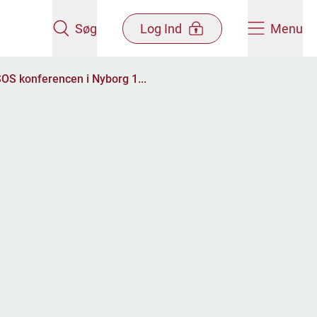
Søg
Log Ind
Menu
SOS konferencen i Nyborg 1...
6