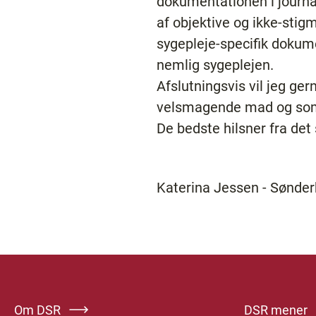
dokumentationen i journa
af objektive og ikke-stig
sygepleje-specifik dokum
nemlig sygeplejen.
Afslutningsvis vil jeg ge
velsmagende mad og som
De bedste hilsner fra de
Katerina Jessen - Sønde
Om DSR
DSR mener