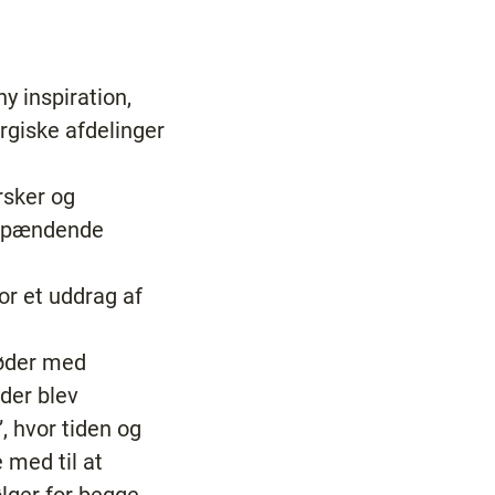
y inspiration,
urgiske afdelinger
ersker og
f spændende
or et uddrag af
møder med
øder blev
, hvor tiden og
 med til at