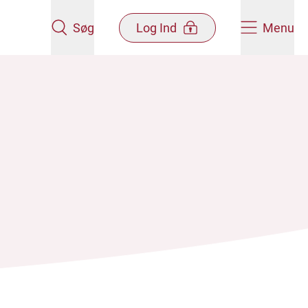
Søg
Log Ind
Menu