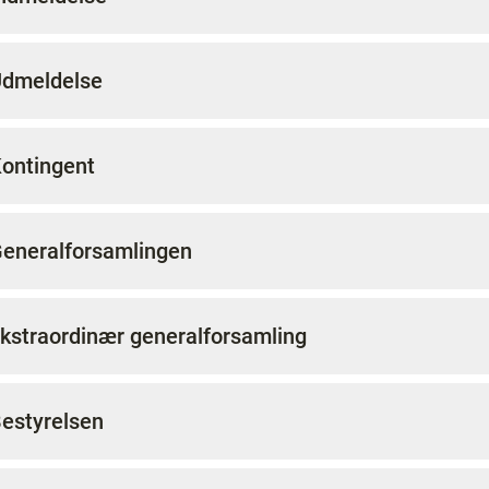
Udmeldelse
Kontingent
Generalforsamlingen
Ekstraordinær generalforsamling
Bestyrelsen