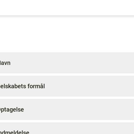
Navn
Selskabets formål
Optagelse
Indmeldelse