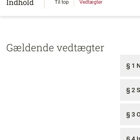
Indhold
Til top
Vedtægter
Gældende vedtægter
§ 1 
§ 2 
§ 3 
§ 4 