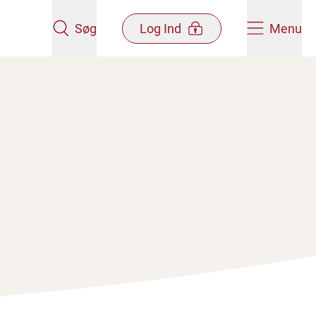
Søg
Log Ind
Menu