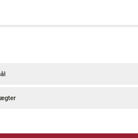
ål
ægter