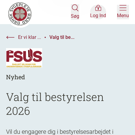
Log Ind
Menu
Søg
Er vi klar ...
Valg til be...
Nyhed
Valg til bestyrelsen
2026
Vil du engagere dig i bestyrelsesarbejdet i