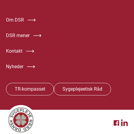
Om DSR
DSR mener
Kontakt
Nyheder
TR-kompasset
Sygeplejeetisk Råd