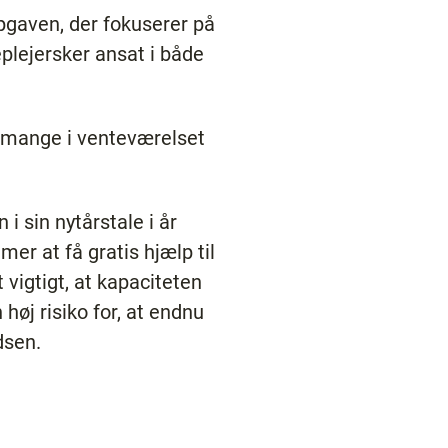
pgaven, der fokuserer på
eplejersker ansat i både
er mange i venteværelset
i sin nytårstale i år
er at få gratis hjælp til
t vigtigt, at kapaciteten
høj risiko for, at endnu
dsen.