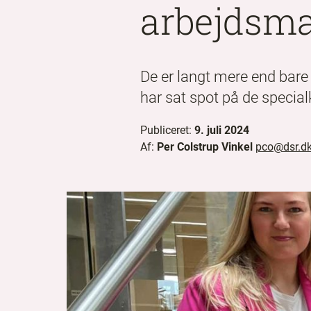
arbejdsma
De er langt mere end bare 
har sat spot på de speci
Publiceret:
9. juli 2024
Af:
Per Colstrup Vinkel
pco@dsr.d