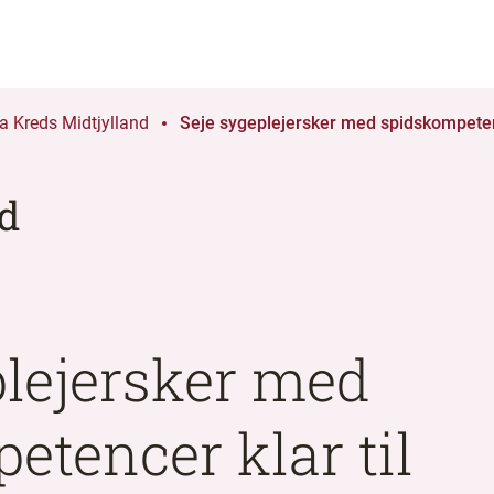
a Kreds Midtjylland
Seje sygeplejersker med spidskompetence
nd
plejersker med
etencer klar til