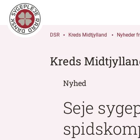
DSR
Kreds Midtjylland
Nyheder fr
Kreds Midtjylla
Nyhed
Seje syge
spidskomp