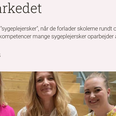
rkedet
"sygeplejersker", når de forlader skolerne rundt 
alkompetencer mange sygeplejersker oparbejder 
k