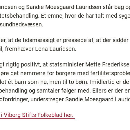
auridsen og Sandie Moesgaard Lauridsen står bag o
litetsbehandling. Et emne, hvor de har talt med syg
te sundhedsvæsen.
ler, at de tidsmæssigt er pressede af, at der sidd
til, fremhæver Lena Lauridsen.
igtig positivt, at statsminister Mette Frederiksen 
 gøre det nemmere for borgere med fertilitetsproblem
blot ét barn som nu, men til to børn. Imidlertid er de
behandling og samtaler følger med. Ellers er der en 
udfordringer, understreger Sandie Moesgaard Lauri
i Viborg Stifts Folkeblad her.