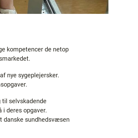
llige kompetencer de netop
jdsmarkedet.
af nye sygeplejersker.
nsopgaver.
 til selvskadende
å i deres opgaver.
 det danske sundhedsvæsen