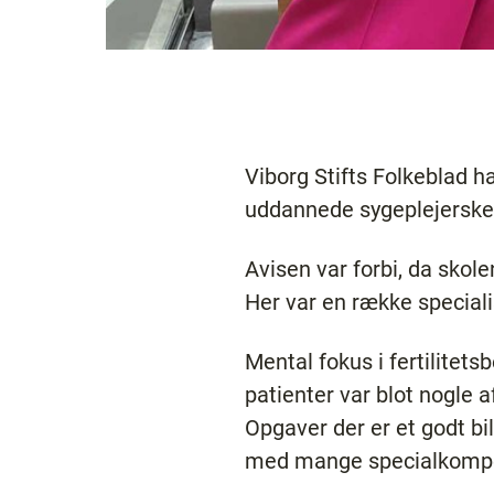
Viborg Stifts Folkeblad h
uddannede sygeplejersker
Avisen var forbi, da sko
Her var en række specia
Mental fokus i fertilitet
patienter var blot nogle 
Opgaver der er et godt b
med mange specialkompe