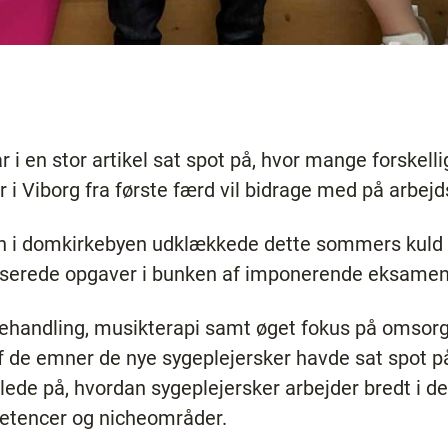
ar i en stor artikel sat spot på, hvor mange forske
 i Viborg fra første færd vil bidrage med på arbe
len i domkirkebyen udklækkede dette sommers kuld 
liserede opgaver i bunken af imponerende eksame
sbehandling, musikterapi samt øget fokus på omsorg
af de emner de nye sygeplejersker havde sat spot p
illede på, hvordan sygeplejersker arbejder bredt i
tencer og nicheområder.