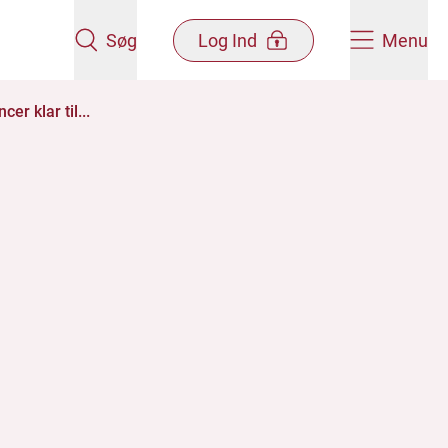
Søg
Log Ind
Menu
r klar til...