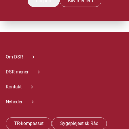
Log Ind
Bliv medlem
Om DSR
DSR mener
Kontakt
Nyheder
TR-kompasset
Sygeplejeetisk Råd