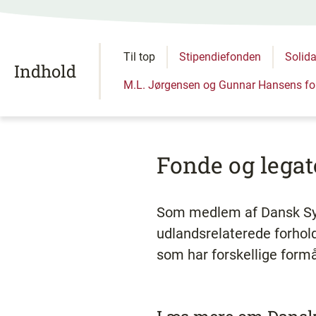
Til top
Stipendiefonden
Solida
Indhold
M.L. Jørgensen og Gunnar Hansens f
Fonde og lega
Som medlem af Dansk Syge
udlandsrelaterede forhold
som har forskellige formål