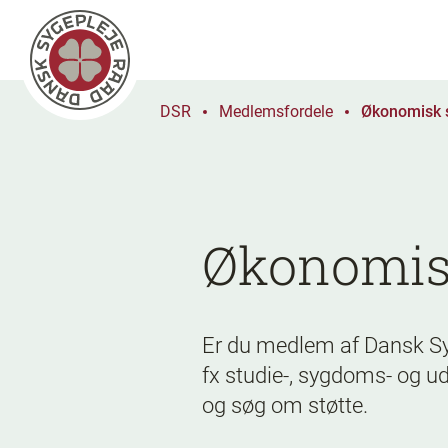
DSR
Medlemsfordele
Økonomisk s
Økonomisk 
Er du medlem af Dansk Syg
fx studie-, sygdoms- og ud
og søg om støtte.