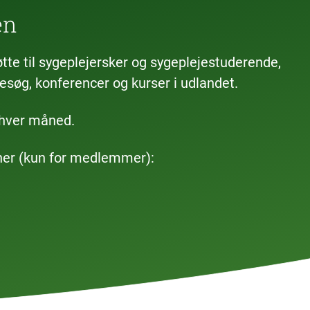
en
tte til sygeplejersker og sygeplejestuderende,
besøg, konferencer og kurser i udlandet.
 i hver måned.
her (kun for medlemmer):