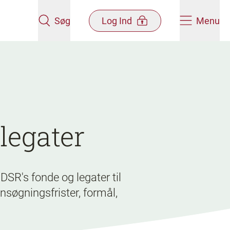
Søg
Log Ind
Menu
legater
SR's fonde og legater til
nsøgningsfrister, formål,