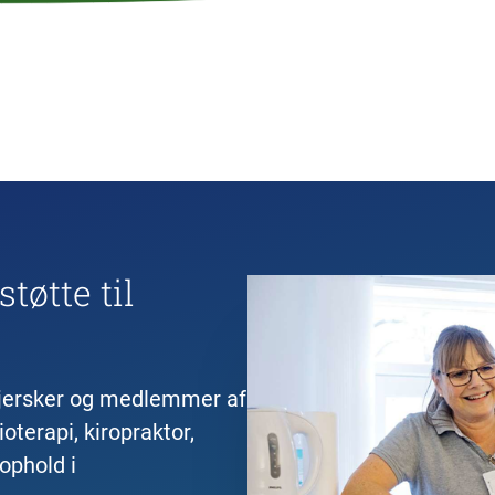
tøtte til
plejersker og medlemmer af
oterapi, kiropraktor,
ophold i