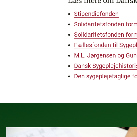
Læs mere om Dansk S
Stipendiefonden
Solidaritetsfonden for
Solidaritetsfonden form
Fællesfonden til Sygep
M.L. Jørgensen og Gun
Dansk Sygeplejehistori
Den sygeplejefaglige f