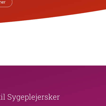
her
il Sygeplejersker