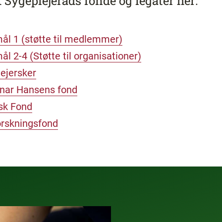
ygeplejeråds fonde og legater her:
mål 1 (støtte til medlemmer)
ål 2-4 (Støtte til organisationer)
lejersker
nar Hansens fond
sk Fond
orskningsfond