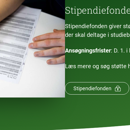
Stipendiefond
Stipendiefonden giver stø
der skal deltage i studie
Ansøgningsfrister
: D. 1.
Læs mere og søg støtte 
Stipendiefonden