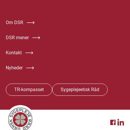
Om DSR
DSR mener
Kontakt
Nyheder
TR-kompasset
Sygeplejeetisk Råd