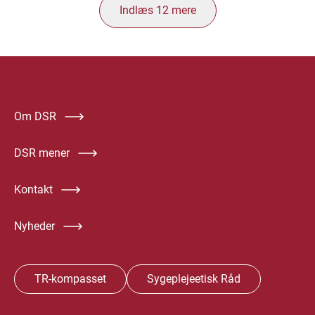
Indlæs
12
mere
Om DSR
DSR mener
Kontakt
Nyheder
TR-kompasset
Sygeplejeetisk Råd