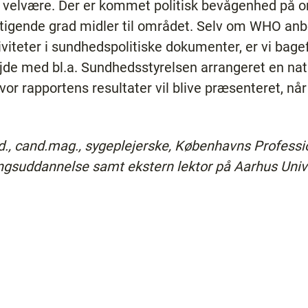
 velvære. Der er kommet politisk bevågenhed på o
 stigende grad midler til området. Selv om WHO anb
iviteter i sundhedspolitiske dokumenter, er vi bage
jde med bl.a. Sundhedsstyrelsen arrangeret en nati
r rapportens resultater vil blive præsenteret, nå
h.d., cand.mag., sygeplejerske, Københavns Professi
gsuddannelse samt ekstern lektor på Aarhus Univers