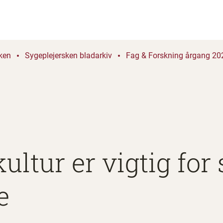
ken
Sygeplejersken bladarkiv
Fag & Forskning årgang 202
ultur er vigtig fo
e