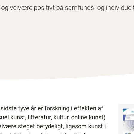
og velvære positivt på samfunds- og individuelt 
dste tyve år er forskning i effekten af
el kunst, litteratur, kultur, online kunst)
lvære steget betydeligt, ligesom kunst i