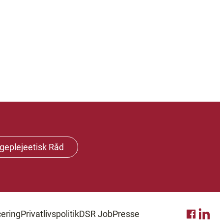
geplejeetisk Råd
ering
Privatlivspolitik
DSR Job
Presse