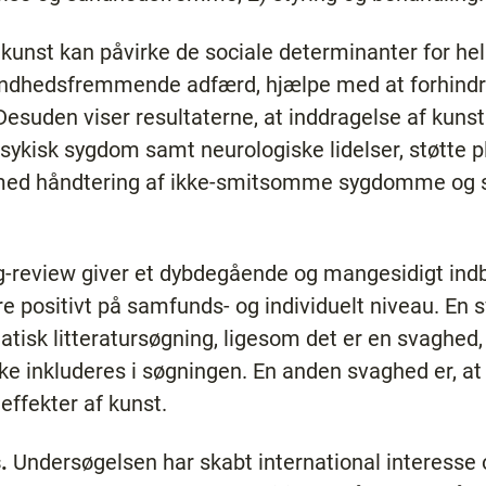
at kunst kan påvirke de sociale determinanter for he
sundhedsfremmende adfærd, hjælpe med at forhindre
esuden viser resultaterne, at inddragelse af kunst
kisk sygdom samt neurologiske lidelser, støtte pl
 med håndtering af ikke-smitsomme sygdomme og s
-review giver et dybdegående og mangesidigt indbl
e positivt på samfunds- og individuelt niveau. En s
atisk litteratursøgning, ligesom det er en svaghed
kke inkluderes i søgningen. En anden svaghed er, at
effekter af kunst.
.
Undersøgelsen har skabt international interesse 