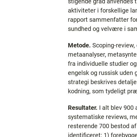
stigende grad anvendes til 
aktiviteter i forskellige
rapport sammenfatter fors
sundhed og velvære i sam
Metode.
Scoping-review, d
metaanalyser, metasyntes
fra individuelle studier o
engelsk og russisk uden 
strategi beskrives detalje
kodning, som tydeligt præ
Resultater.
I alt blev 900 
systematiske reviews, me
resterende 700 bestod af
identificeret: 1) forebyg