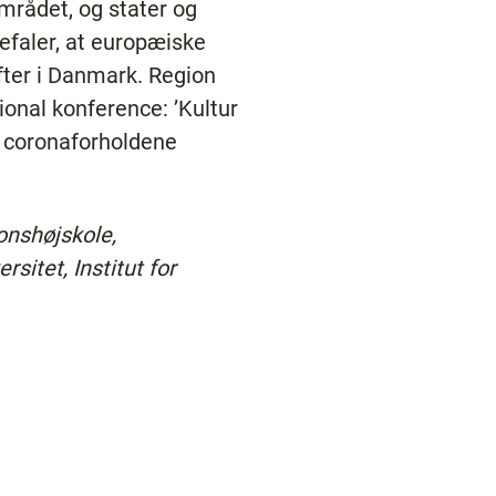
mrådet, og stater og
efaler, at europæiske
fter i Danmark. Region
onal konference: ’Kultur
r coronaforholdene
onshøjskole,
itet, Institut for