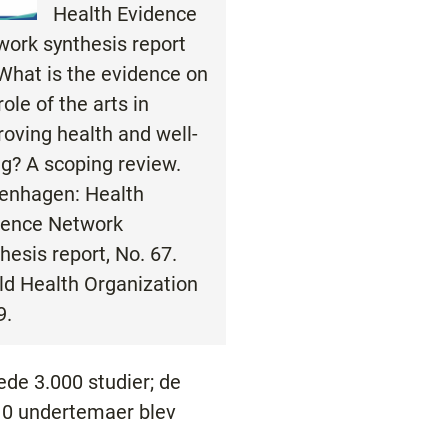
Health Evidence
work synthesis report
What is the evidence on
role of the arts in
oving health and well-
g? A scoping review.
enhagen: Health
dence Network
hesis report, No. 67.
ld Health Organization
9.
de 3.000 studier; de
 10 undertemaer blev