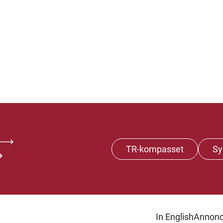
TR-kompasset
Sy
In English
Annonc