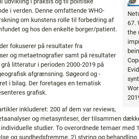
udvikling i praksis og til politiske
 lande i verden. Denne omfattende WHO-
Net
kning om kunstens rolle til forbedring af
67. 
fundet og hos den enkelte borger/patient.
the 
impr
er fokuserer på resultater fra
bein
er og metaetnografier samt på resultater
Cop
g grå litteratur i perioden 2000-2019 på
Evi
geografisk afgrænsning. Søgeord og -
synt
ret i bilag. Der foretages en tematisk
Wor
senteres grafisk.
201
artikler inkluderet: 200 af dem var reviews,
taanalyser og metasynteser, der tilsammen dække
 individuelle studier. To overordnede temaer med
gelse og sundhedsfremme, 2) styring og behandling.