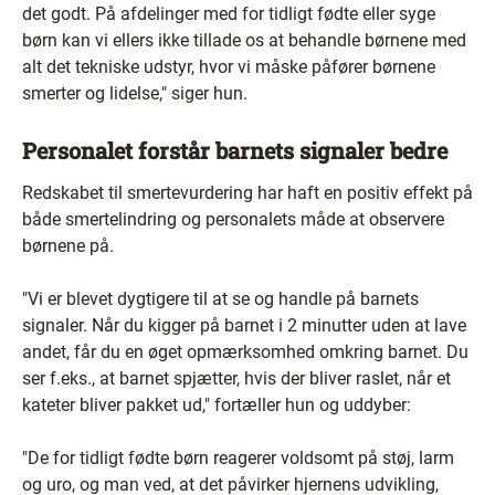
det godt. På afdelinger med for tidligt fødte eller syge
børn kan vi ellers ikke tillade os at behandle børnene med
alt det tekniske udstyr, hvor vi måske påfører børnene
smerter og lidelse," siger hun.
Personalet forstår barnets signaler bedre
Redskabet til smertevurdering har haft en positiv effekt på
både smertelindring og personalets måde at observere
børnene på.
"Vi er blevet dygtigere til at se og handle på barnets
signaler. Når du kigger på barnet i 2 minutter uden at lave
andet, får du en øget opmærksomhed omkring barnet. Du
ser f.eks., at barnet spjætter, hvis der bliver raslet, når et
kateter bliver pakket ud," fortæller hun og uddyber:
"De for tidligt fødte børn reagerer voldsomt på støj, larm
og uro, og man ved, at det påvirker hjernens udvikling,