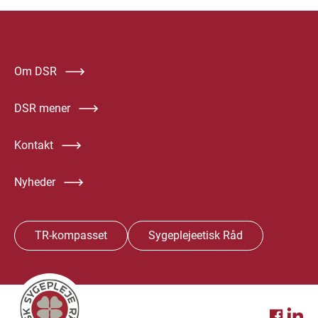
Om DSR
DSR mener
Kontakt
Nyheder
TR-kompasset
Sygeplejeetisk Råd