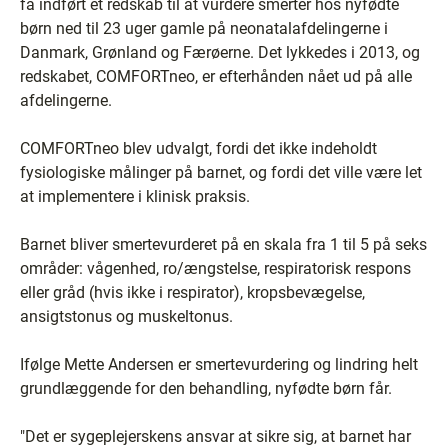
få indført et redskab til at vurdere smerter hos nyfødte
børn ned til 23 uger gamle på neonatalafdelingerne i
Danmark, Grønland og Færøerne. Det lykkedes i 2013, og
redskabet, COMFORTneo, er efterhånden nået ud på alle
afdelingerne.
COMFORTneo blev udvalgt, fordi det ikke indeholdt
fysiologiske målinger på barnet, og fordi det ville være let
at implementere i klinisk praksis.
Barnet bliver smertevurderet på en skala fra 1 til 5 på seks
områder: vågenhed, ro/ængstelse, respiratorisk respons
eller gråd (hvis ikke i respirator), kropsbevægelse,
ansigtstonus og muskeltonus.
Ifølge Mette Andersen er smertevurdering og lindring helt
grundlæggende for den behandling, nyfødte børn får.
"Det er sygeplejerskens ansvar at sikre sig, at barnet har