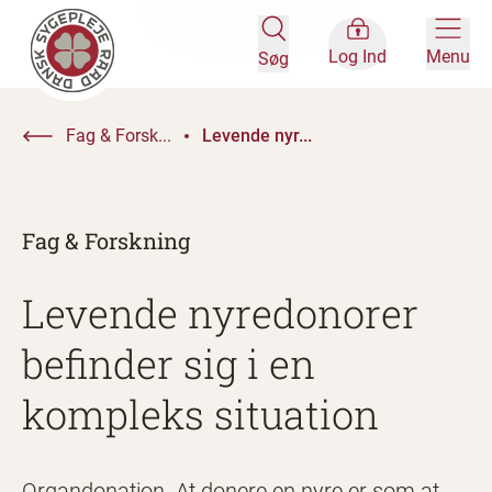
Log Ind
Menu
Søg
Fag & Forsk...
Levende nyr...
Fag & Forskning
Levende nyredonorer
befinder sig i en
kompleks situation
Organdonation. At donere en nyre er som at