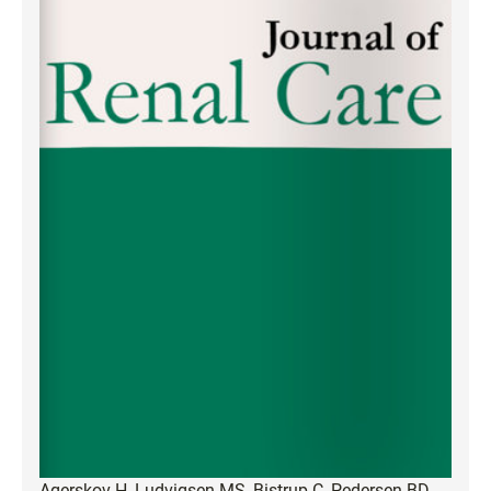
Agerskov H, Ludvigsen MS, Bistrup C, Pedersen BD.