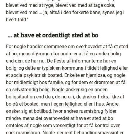
blevet ved med at ryge, blevet ved med at tage coke,
blevet ved med … ja, altså i den forkerte bane, synes jeg i
hvert fald."
... at have et ordentligt sted at bo
For nogle handler drømmene om overhovedet at få et sted
at bo, mens drømmen for andre er at få en anden bolig
end den, de har nu. De fleste af informanterne har en
bolig, og dette er typisk en kommunalt tildelt lejlighed eller
et socialpsykiatrisk bosted. Enkelte er hjemløse, og nogle
bor midlertidigt hos familie, og for dem er drømmen at få
en selvstændig bolig. Nogle ønsker sig en anden
boligsituation end den, de nu er i, de ønsker f.eks. ikke at
bo på et bosted, men i egen lejlighed eller i hus. Andre
ønsker sig et botilbud, hvor andres rusmisbrug fylder
mindre, mens det overhovedet at have et sted at bo
omtales af nogle som væsentligt for at få kontrol over
eget rusmisbrug. Nogle, der rent behandlingsmæssigt er