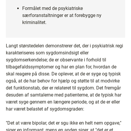
Formålet med de psykiatriske
særforanstaltninger er at forebygge ny
kriminalitet.
Langt størstedelen demonstrerer det, der i psykiatrisk regi
karakteriseres som sygdomsindsigt eller
sygdomserkendelse; de er observante i forhold til
tilbagefaldssymptomer og har en plan for, hvordan de
skal reagere på disse. De oplever, at de er syge og typisk
også, at de har behov for hjælp og støtte til at modvirke
det funktionstab, der er relateret til sygdom. Det fremgår
desuden af samtalerne med patienterne, at de typisk har
været syge gennem en længere periode, og at de er eller
har været belastet af sygdomsgraden:
"Det at være bipolar, det er sgu ikke en helt nem opgave,"
siger en informant, mens en anden siger, at "det er et