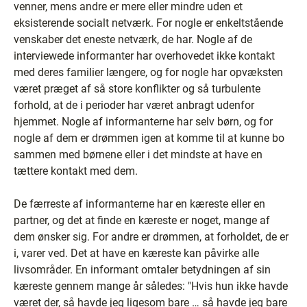
venner, mens andre er mere eller mindre uden et
eksisterende socialt netværk. For nogle er enkeltstående
venskaber det eneste netværk, de har. Nogle af de
interviewede informanter har overhovedet ikke kontakt
med deres familier længere, og for nogle har opvæksten
været præget af så store konflikter og så turbulente
forhold, at de i perioder har været anbragt udenfor
hjemmet. Nogle af informanterne har selv børn, og for
nogle af dem er drømmen igen at komme til at kunne bo
sammen med børnene eller i det mindste at have en
tættere kontakt med dem.
De færreste af informanterne har en kæreste eller en
partner, og det at finde en kæreste er noget, mange af
dem ønsker sig. For andre er drømmen, at forholdet, de er
i, varer ved. Det at have en kæreste kan påvirke alle
livsområder. En informant omtaler betydningen af sin
kæreste gennem mange år således: "Hvis hun ikke havde
været der, så havde jeg ligesom bare … så havde jeg bare