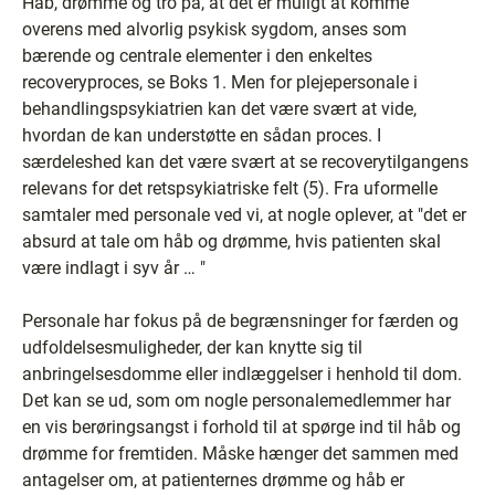
Håb, drømme og tro på, at det er muligt at komme
overens med alvorlig psykisk sygdom, anses som
bærende og centrale elementer i den enkeltes
recoveryproces, se Boks 1. Men for plejepersonale i
behandlingspsykiatrien kan det være svært at vide,
hvordan de kan understøtte en sådan proces. I
særdeleshed kan det være svært at se recoverytilgangens
relevans for det retspsykiatriske felt (5). Fra uformelle
samtaler med personale ved vi, at nogle oplever, at "det er
absurd at tale om håb og drømme, hvis patienten skal
være indlagt i syv år … "
Personale har fokus på de begrænsninger for færden og
udfoldelsesmuligheder, der kan knytte sig til
anbringelsesdomme eller indlæggelser i henhold til dom.
Det kan se ud, som om nogle personalemedlemmer har
en vis berøringsangst i forhold til at spørge ind til håb og
drømme for fremtiden. Måske hænger det sammen med
antagelser om, at patienternes drømme og håb er