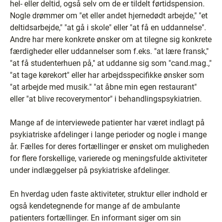
hel- eller deltid, også selv om de er tildelt førtidspension.
Nogle drømmer om "et eller andet hjernedødt arbejde," "et
deltidsarbejde," "at gå i skole" eller "at få en uddannelse".
Andre har mere konkrete ønsker om at tilegne sig konkrete
færdigheder eller uddannelser som f.eks. "at lære fransk,"
"at få studenterhuen på," at uddanne sig som "cand.mag.,"
"at tage kørekort" eller har arbejdsspecifikke ønsker som
"at arbejde med musik." "at åbne min egen restaurant"
eller "at blive recoverymentor" i behandlingspsykiatrien.
Mange af de interviewede patienter har været indlagt på
psykiatriske afdelinger i lange perioder og nogle i mange
år. Fælles for deres fortællinger er ønsket om muligheden
for flere forskellige, varierede og meningsfulde aktiviteter
under indlæggelser på psykiatriske afdelinger.
En hverdag uden faste aktiviteter, struktur eller indhold er
også kendetegnende for mange af de ambulante
patienters fortællinger. En informant siger om sin