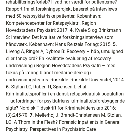
rehabiliteringsforløb? Hvad har værdi for patienterne?
Rapport fra et forskningsprojekt baseret på interviews
med 50 retspsykiatriske patienter. København:
Kompetencecenter for Retspsykiatri, Region
Hovedstadens Psykiatri; 2017.
4.
Kvale S og Brinkmann
S: Interview. Det kvalitative forskningsinterview som
håndværk. København: Hans Reitzels Forlag; 2015.
5.
Liveng A, Ringer A, Dybroe B: Recovery – håb, umulighed
eller fancy ord? En kvalitativ evaluering af recovery-
undervisning i Region Hovedstadens Psykiatri – med
fokus på læring blandt medarbejdere og i
undervisningsteams. Roskilde: Roskilde Universitet; 2014.
6.
Stølan LO, Raben H, Sørensen L et al.:
Kriminalitetsprofiler i en dansk retspsykiatrisk population
– udfordringer for psykiatriens kriminalitetsforebyggende
sigte? Nordisk Tidsskrift for Kriminalvidenskab 2016;
(3):245-70.
7.
Møllerhøj J, Brandt-Christensen M, Stølan,
LO: A Thorn in the Flesh? Forensic Inpatients in General
Psychiatry. Perspectives in Psychiatric Care