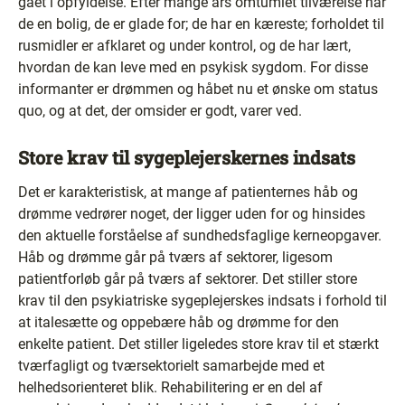
gået i opfyldelse. Efter mange års omtumlet tilværelse har
de en bolig, de er glade for; de har en kæreste; forholdet til
rusmidler er afklaret og under kontrol, og de har lært,
hvordan de kan leve med en psykisk sygdom. For disse
informanter er drømmen og håbet nu et ønske om status
quo, og at det, der omsider er godt, varer ved.
Store krav til sygeplejerskernes indsats
Det er karakteristisk, at mange af patienternes håb og
drømme vedrører noget, der ligger uden for og hinsides
den aktuelle forståelse af sundhedsfaglige kerneopgaver.
Håb og drømme går på tværs af sektorer, ligesom
patientforløb går på tværs af sektorer. Det stiller store
krav til den psykiatriske sygeplejerskes indsats i forhold til
at italesætte og oppebære håb og drømme for den
enkelte patient. Det stiller ligeledes store krav til et stærkt
tværfagligt og tværsektorielt samarbejde med et
helhedsorienteret blik. Rehabilitering er en del af