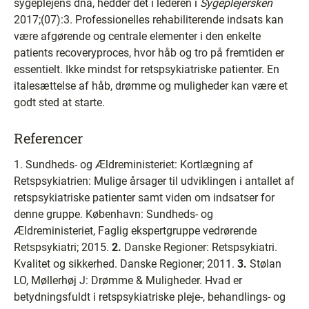
sygeplejens dna, hedder det i lederen i
Sygeplejersken
2017;(07):3. Professionelles rehabiliterende indsats kan
være afgørende og centrale elementer i den enkelte
patients recoveryproces, hvor håb og tro på fremtiden er
essentielt. Ikke mindst for retspsykiatriske patienter. En
italesættelse af håb, drømme og muligheder kan være et
godt sted at starte.
Referencer
1. Sundheds- og Ældreministeriet: Kortlægning af
Retspsykiatrien: Mulige årsager til udviklingen i antallet af
retspsykiatriske patienter samt viden om indsatser for
denne gruppe. København: Sundheds- og
Ældreministeriet, Faglig ekspertgruppe vedrørende
Retspsykiatri; 2015.
2.
Danske Regioner: Retspsykiatri.
Kvalitet og sikkerhed. Danske Regioner; 2011.
3.
Stølan
LO, Møllerhøj J: Drømme & Muligheder. Hvad er
betydningsfuldt i retspsykiatriske pleje-, behandlings- og