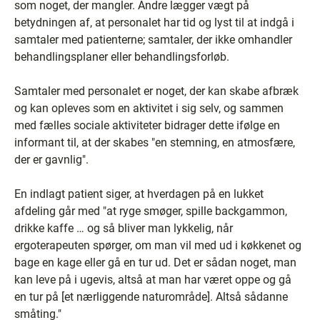
som noget, der mangler. Andre lægger vægt på
betydningen af, at personalet har tid og lyst til at indgå i
samtaler med patienterne; samtaler, der ikke omhandler
behandlingsplaner eller behandlingsforløb.
Samtaler med personalet er noget, der kan skabe afbræk
og kan opleves som en aktivitet i sig selv, og sammen
med fælles sociale aktiviteter bidrager dette ifølge en
informant til, at der skabes "en stemning, en atmosfære,
der er gavnlig".
En indlagt patient siger, at hverdagen på en lukket
afdeling går med "at ryge smøger, spille backgammon,
drikke kaffe … og så bliver man lykkelig, når
ergoterapeuten spørger, om man vil med ud i køkkenet og
bage en kage eller gå en tur ud. Det er sådan noget, man
kan leve på i ugevis, altså at man har været oppe og gå
en tur på [et nærliggende naturområde]. Altså sådanne
småting."