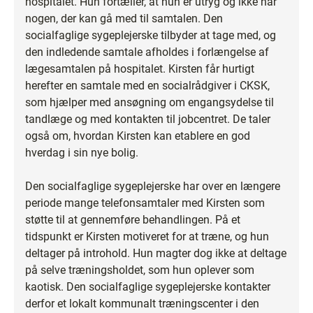
hospitalet. Hun fortæller, at hun er utryg og ikke har
nogen, der kan gå med til samtalen. Den
socialfaglige sygeplejerske tilbyder at tage med, og
den indledende samtale afholdes i forlængelse af
lægesamtalen på hospitalet. Kirsten får hurtigt
herefter en samtale med en socialrådgiver i CKSK,
som hjælper med ansøgning om engangsydelse til
tandlæge og med kontakten til jobcentret. De taler
også om, hvordan Kirsten kan etablere en god
hverdag i sin nye bolig.
Den socialfaglige sygeplejerske har over en længere
periode mange telefonsamtaler med Kirsten som
støtte til at gennemføre behandlingen. På et
tidspunkt er Kirsten motiveret for at træne, og hun
deltager på introhold. Hun magter dog ikke at deltage
på selve træningsholdet, som hun oplever som
kaotisk. Den socialfaglige sygeplejerske kontakter
derfor et lokalt kommunalt træningscenter i den