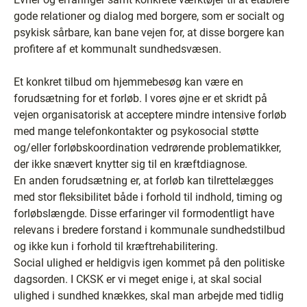
gode relationer og dialog med borgere, som er socialt og
psykisk sårbare, kan bane vejen for, at disse borgere kan
profitere af et kommunalt sundhedsvæsen.
Et konkret tilbud om hjemmebesøg kan være en
forudsætning for et forløb. I vores øjne er et skridt på
vejen organisatorisk at acceptere mindre intensive forløb
med mange telefonkontakter og psykosocial støtte
og/eller forløbskoordination vedrørende problematikker,
der ikke snævert knytter sig til en kræftdiagnose.
En anden forudsætning er, at forløb kan tilrettelægges
med stor fleksibilitet både i forhold til indhold, timing og
forløbslængde. Disse erfaringer vil formodentligt have
relevans i bredere forstand i kommunale sundhedstilbud
og ikke kun i forhold til kræftrehabilitering.
Social ulighed er heldigvis igen kommet på den politiske
dagsorden. I CKSK er vi meget enige i, at skal social
ulighed i sundhed knækkes, skal man arbejde med tidlig