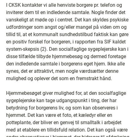
I CKSK kontakter vi alle henviste borgere pr. telefon og
inviterer dem til en indledende samtale. Nogle finder det
vanskeligt at møde op i centret. Det kan skyldes psykiske
udfordringer som angst og/eller mangel på viden om og
tillid til, at et kommunalt sundhedstilbud faktisk kan gøre
en positiv forskel for borgeren, i rapporten fra SIF kaldet
system-skepsis (2). Den socialfaglige sygeplejerske kan i
disse tilfælde tilbyde hjemmebesøg og dermed foretage
den indledende samtale i borgerens eget hjem. Ikke alle
synes, det er attraktivt, men nogle værdsætter denne
mulighed og oplever det som en fremstrakt hånd.
Hjemmebesøget giver mulighed for, at den socialfaglige
sygeplejerske kan tage udgangspunkt i ting, der har
betydning for borgerens liv, og som kan observeres i
hjemmet. Det kan være et foto, et kæledyr eller en
potteplante, der bliver en genvej til smalltalk i arbejdet
med at etablere en tillidsfuld relation. Det kan også være