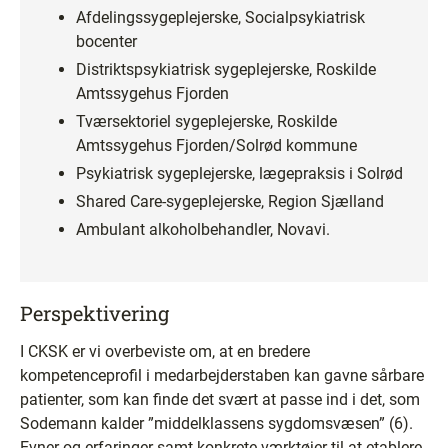
Afdelingssygeplejerske, Socialpsykiatrisk
bocenter
Distriktspsykiatrisk sygeplejerske, Roskilde
Amtssygehus Fjorden
Tværsektoriel sygeplejerske, Roskilde
Amtssygehus Fjorden/Solrød kommune
Psykiatrisk sygeplejerske, lægepraksis i Solrød
Shared Care-sygeplejerske, Region Sjælland
Ambulant alkoholbehandler, Novavi.
Perspektivering
I CKSK er vi overbeviste om, at en bredere
kompetenceprofil i medarbejderstaben kan gavne sårbare
patienter, som kan finde det svært at passe ind i det, som
Sodemann kalder ”middelklassens sygdomsvæsen” (6).
Evner og erfaringer samt konkrete værktøjer til at etablere