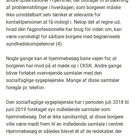
andre observationer i hjemmet, der bidrager til afdækning
af problemstillinger i hverdagen, som borgeren måske
ikke umiddelbart selv tænker er relevante for
kontaktpersonen at få indsigt i. Netop det at regne ud,
hvad den fagprofessionelle har brug for viden om, kan
være vanskeligt for sårbare borgere med begrænsede
sundhedskompetencer (4).
Nogle gange kan et hjemmebesøg bane vejen for, at
borgeren har mod på at møde op i CKSK. Andre gange
bliver forløbet overvejende samtaler med den
socialfaglige sygeplejerske. Mange af disse samtaler
foregår pr. telefon.
Den socialfaglige sygeplejerske har i perioden juli 2018 til
juni 2019 foretaget syv indledende samtaler som
hjemmebesøg. Det er ikke sandsynligt, at disse borgere
ville være mødt frem til en indledende samtale i centret.
Hjemmebesøg er således blevet ét af de redskaber, der