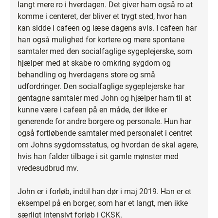
langt mere ro i hverdagen. Det giver ham også ro at
komme i centeret, der bliver et trygt sted, hvor han
kan sidde i cafeen og læse dagens avis. I cafeen har
han også mulighed for kortere og mere spontane
samtaler med den socialfaglige sygeplejerske, som
hjælper med at skabe ro omkring sygdom og
behandling og hverdagens store og små
udfordringer. Den socialfaglige sygeplejerske har
gentagne samtaler med John og hjælper ham til at
kunne være i cafeen på en måde, der ikke er
generende for andre borgere og personale. Hun har
også fortløbende samtaler med personalet i centret
om Johns sygdomsstatus, og hvordan de skal agere,
hvis han falder tilbage i sit gamle mønster med
vredesudbrud mv.
John er i forløb, indtil han dør i maj 2019. Han er et
eksempel på en borger, som har et langt, men ikke
særligt intensivt forløb i CKSK.