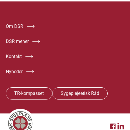
Om DSR
DSR mener
Kontakt
Nyheder
TR-kompasset
Sygeplejeetisk Råd