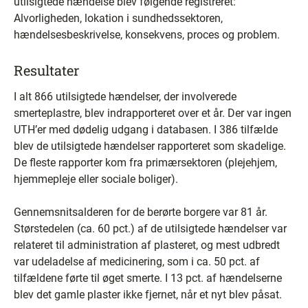
utilsigtede hændelse blev følgende registreret:
Alvorligheden, lokation i sundhedssektoren,
hændelsesbeskrivelse, konsekvens, proces og problem.
Resultater
I alt 866 utilsigtede hændelser, der involverede
smerteplastre, blev indrapporteret over et år. Der var ingen
UTH’er med dødelig udgang i databasen. I 386 tilfælde
blev de utilsigtede hændelser rapporteret som skadelige.
De fleste rapporter kom fra primærsektoren (plejehjem,
hjemmepleje eller sociale boliger).
Gennemsnitsalderen for de berørte borgere var 81 år.
Størstedelen (ca. 60 pct.) af de utilsigtede hændelser var
relateret til administration af plasteret, og mest udbredt
var udeladelse af medicinering, som i ca. 50 pct. af
tilfældene førte til øget smerte. I 13 pct. af hændelserne
blev det gamle plaster ikke fjernet, når et nyt blev påsat.