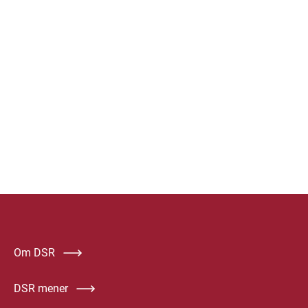
Om DSR
DSR mener