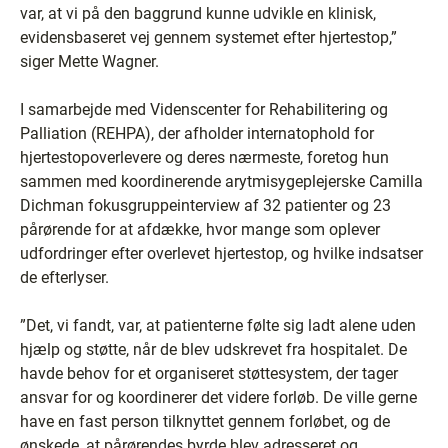
var, at vi på den baggrund kunne udvikle en klinisk,
evidensbaseret vej gennem systemet efter hjertestop,”
siger Mette Wagner.
I samarbejde med Videnscenter for Rehabilitering og
Palliation (REHPA), der afholder internatophold for
hjertestopoverlevere og deres nærmeste, foretog hun
sammen med koordinerende arytmisygeplejerske Camilla
Dichman fokusgruppeinterview af 32 patienter og 23
pårørende for at afdække, hvor mange som oplever
udfordringer efter overlevet hjertestop, og hvilke indsatser
de efterlyser.
”Det, vi fandt, var, at patienterne følte sig ladt alene uden
hjælp og støtte, når de blev udskrevet fra hospitalet. De
havde behov for et organiseret støttesystem, der tager
ansvar for og koordinerer det videre forløb. De ville gerne
have en fast person tilknyttet gennem forløbet, og de
ønskede, at pårørendes byrde blev adresseret og