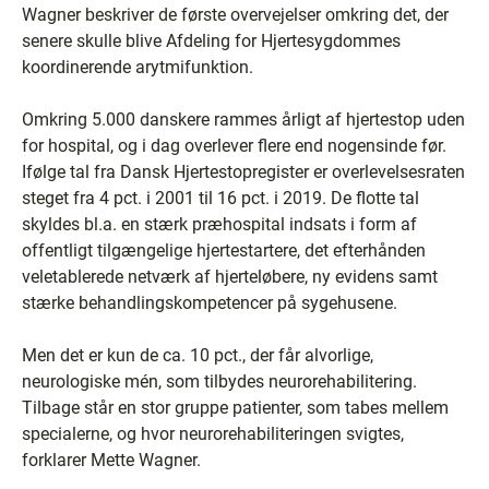
Wagner beskriver de første overvejelser omkring det, der
senere skulle blive Afdeling for Hjertesygdommes
koordinerende arytmifunktion.
Omkring 5.000 danskere rammes årligt af hjertestop uden
for hospital, og i dag overlever flere end nogensinde før.
Ifølge tal fra Dansk Hjertestopregister er overlevelsesraten
steget fra 4 pct. i 2001 til 16 pct. i 2019. De flotte tal
skyldes bl.a. en stærk præhospital indsats i form af
offentligt tilgængelige hjertestartere, det efterhånden
veletablerede netværk af hjerteløbere, ny evidens samt
stærke behandlingskompetencer på sygehusene.
Men det er kun de ca. 10 pct., der får alvorlige,
neurologiske mén, som tilbydes neurorehabilitering.
Tilbage står en stor gruppe patienter, som tabes mellem
specialerne, og hvor neurorehabiliteringen svigtes,
forklarer Mette Wagner.