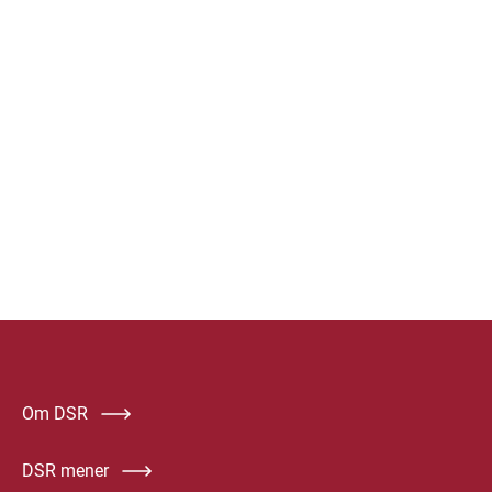
Om DSR
DSR mener