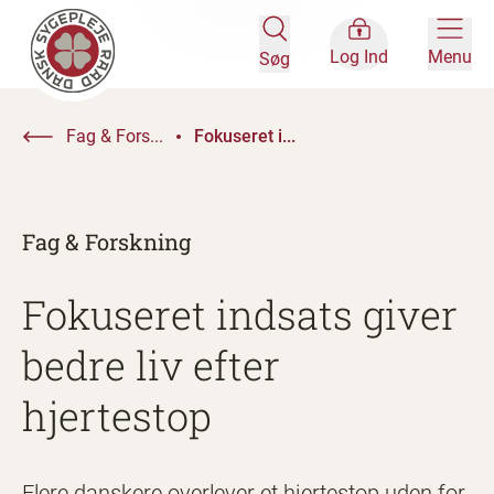
Log Ind
Menu
Søg
Fag & Fors...
Fokuseret i...
Fag & Forskning
Fokuseret indsats giver
bedre liv efter
hjertestop
Flere danskere overlever et hjertestop uden for