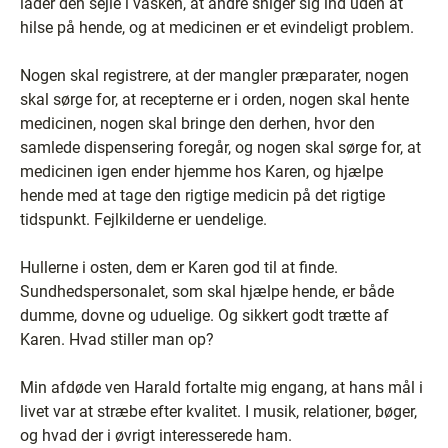
lader den sejle i vasken, at andre sniger sig ind uden at
hilse på hende, og at medicinen er et evindeligt problem.
Nogen skal registrere, at der mangler præparater, nogen
skal sørge for, at recepterne er i orden, nogen skal hente
medicinen, nogen skal bringe den derhen, hvor den
samlede dispensering foregår, og nogen skal sørge for, at
medicinen igen ender hjemme hos Karen, og hjælpe
hende med at tage den rigtige medicin på det rigtige
tidspunkt. Fejlkilderne er uendelige.
Hullerne i osten, dem er Karen god til at finde.
Sundhedspersonalet, som skal hjælpe hende, er både
dumme, dovne og uduelige. Og sikkert godt trætte af
Karen. Hvad stiller man op?
Min afdøde ven Harald fortalte mig engang, at hans mål i
livet var at stræbe efter kvalitet. I musik, relationer, bøger,
og hvad der i øvrigt interesserede ham.