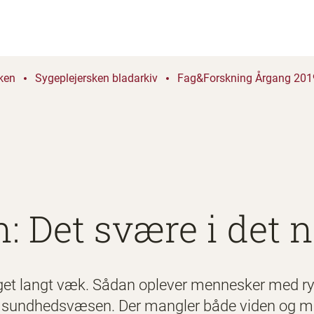
ken
Sygeplejersken bladarkiv
Fag&Forskning Årgang 2019
: Det svære i det 
eget langt væk. Sådan oplever mennesker med 
 sundhedsvæsen. Der mangler både viden og me