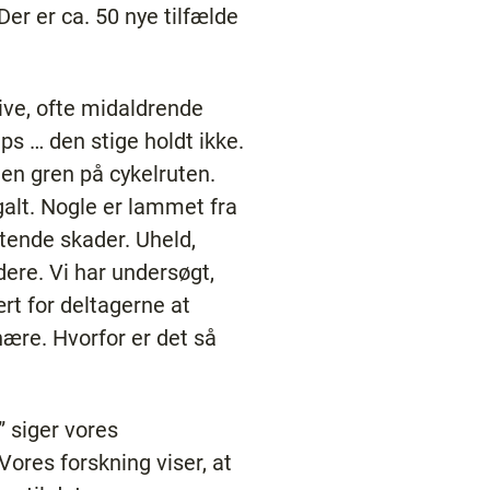
Der er ca. 50 nye tilfælde
tive, ofte midaldrende
Ups … den stige holdt ikke.
 en gren på cykelruten.
galt. Nogle er lammet fra
tende skader. Uheld,
dere. Vi har undersøgt,
ært for deltagerne at
ære. Hvorfor er det så
” siger vores
ores forskning viser, at