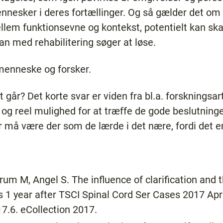
nesker i deres fortællinger. Og så gælder det om a
mellem funktionsevne og kontekst, potentielt kan 
an med rehabilitering søger at løse.
menneske og forsker.
et går? Det korte svar er viden fra bl.a. forskningsar
je og reel mulighed for at træffe de gode beslutn
r må være der som de lærde i det nære, fordi det e
um M, Angel S. The influence of clarification and th
s 1 year after TSCI Spinal Cord Ser Cases 2017 Apr 
.6. eCollection 2017.