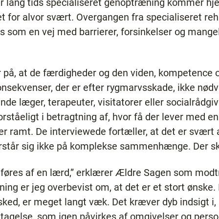
r lang tids specialiseret genoptræning kommer hje
 for alvor svært. Overgangen fra specialiseret reha
om en vej med barrierer, forsinkelser og mangelf
på, at de færdigheder og den viden, kompetence og 
onsekvenser, der er efter rygmarvsskade, ikke nød
nde læger, terapeuter, visitatorer eller socialrådgi
rståeligt i betragtning af, hvor få der lever med 
 er ramt. De interviewede fortæller, at det er svært 
orstår sig ikke på komplekse sammenhænge. Der sk
udføres af en lærd,” erklærer Ældre Sagen som modt
ing er jeg overbevist om, at det er et stort ønske
esked, er meget langt væk. Det kræver dyb indsigt 
eltagelse, som igen påvirkes af omgivelser og perso