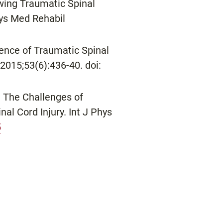
wing Traumatic Spinal
hys Med Rehabil
ence of Traumatic Spinal
2015;53(6):436-40. doi:
: The Challenges of
nal Cord Injury. Int J Phys
5