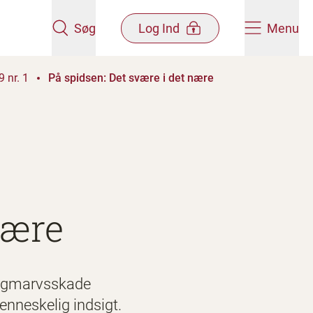
Søg
Log Ind
Menu
 nr. 1
På spidsen: Det svære i det nære
nære
rygmarvsskade
nneskelig indsigt.