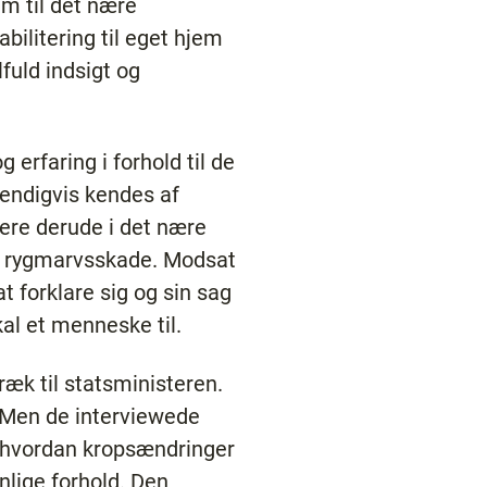
m til det nære
bilitering til eget hjem
uld indsigt og
erfaring i forhold til de
vendigvis kendes af
vere derude i det nære
en rygmarvsskade. Modsat
at forklare sig og sin sag
al et menneske til.
ræk til statsministeren.
. Men de interviewede
i, hvordan kropsændringer
nlige forhold. Den