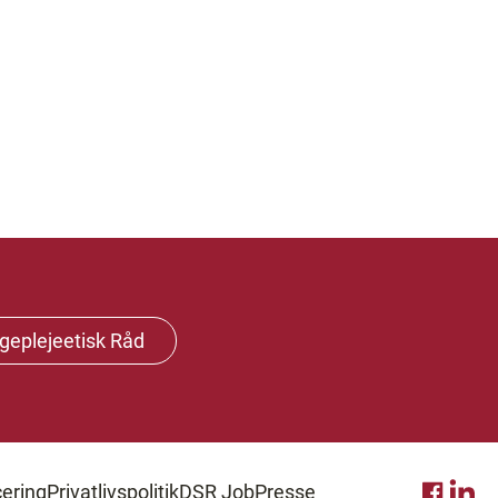
geplejeetisk Råd
ering
Privatlivspolitik
DSR Job
Presse