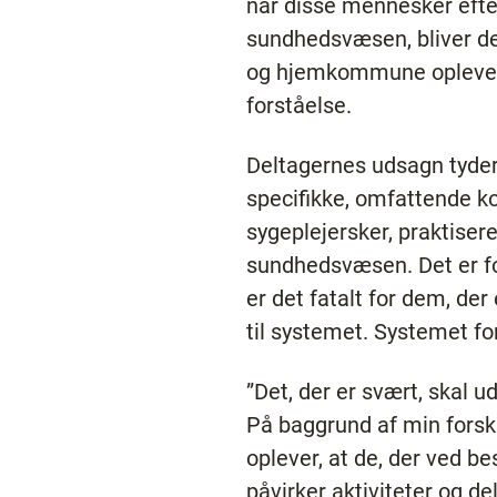
når disse mennesker efte
sundhedsvæsen, bliver det
og hjemkommune opleves s
forståelse.
Deltagernes udsagn tyder 
specifikke, omfattende k
sygeplejersker, praktisere
sundhedsvæsen. Det er fo
er det fatalt for dem, der
til systemet. Systemet f
”Det, der er svært, skal 
På baggrund af min forskn
oplever, at de, der ved b
påvirker aktiviteter og d