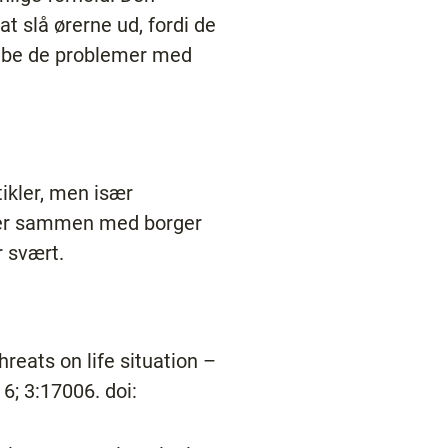
t slå ørerne ud, fordi de
skabe de problemer med
tikler, men især
inger sammen med borger
r svært.
reats on life situation –
6; 3:17006. doi: