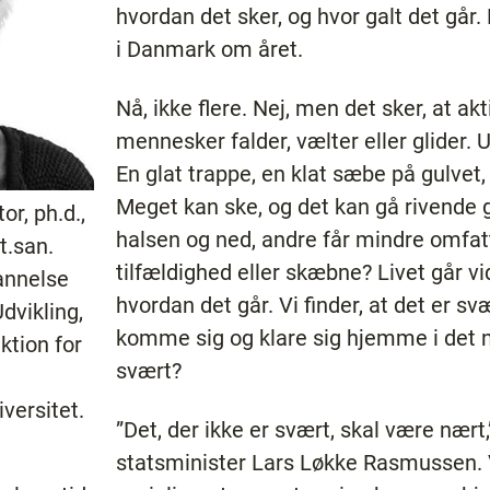
hvordan det sker, og hvor galt det går. 
i Danmark om året.
Nå, ikke flere. Nej, men det sker, at ak
mennesker falder, vælter eller glider. 
En glat trappe, en klat sæbe på gulvet,
Meget kan ske, og det kan gå rivende 
or, ph.d.,
halsen og ned, andre får mindre omfat
t.san.
tilfældighed eller skæbne? Livet går vi
annelse
hvordan det går. Vi finder, at det er sv
dvikling,
komme sig og klare sig hjemme i det n
ktion for
svært?
versitet.
”Det, der ikke er svært, skal være nært,
statsminister Lars Løkke Rasmussen. V