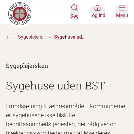
Log Ind
Menu
Søg
Sygeplejers...
Sygehuse ud...
Sygeplejersken
Sygehuse uden BST
I modsætning til ældreområdet i kommunerne
er sygehusene ikke tilsluttet
bedriftssundhedstjenesten, der rådgiver og
hjælper virksomheder med at løse deres