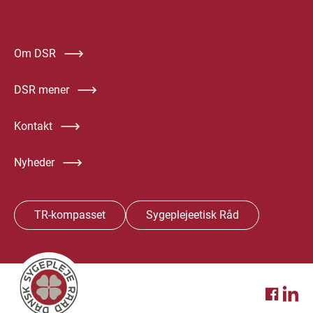
Om DSR
DSR mener
Kontakt
Nyheder
TR-kompasset
Sygeplejeetisk Råd