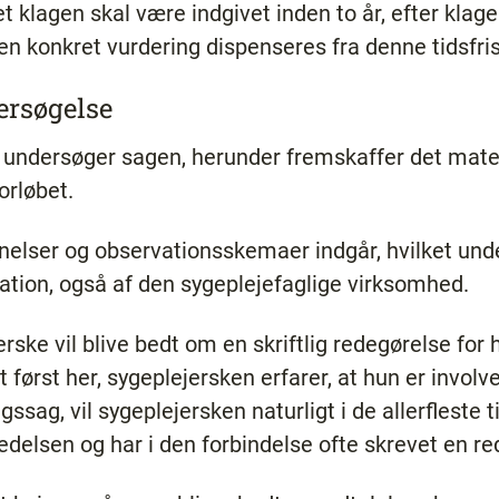
 klagen skal være indgivet inden to år, efter klage
n konkret vurdering dispenseres fra denne tidsfrist
rsøgelse
undersøger sagen, herunder fremskaffer det mater
orløbet.
elser og observationsskemaer indgår, hvilket und
ion, også af den sygeplejefaglige virksomhed.
rske vil blive bedt om en skriftlig redegørelse for
først her, sygeplejersken erfarer, at hun er involve
ssag, vil sygeplejersken naturligt i de allerfleste 
ledelsen og har i den forbindelse ofte skrevet en r