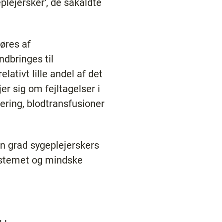
lejersker', de såkaldte
øres af
dbringes til
ativt lille andel af det
er sig om fejltagelser i
ering, blodtransfusioner
en grad sygeplejerskers
systemet og mindske