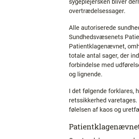
sygeplejersken bliver der
overtrædelsessager.
Alle autoriserede sundhed
Sundhedsvæsenets Patient
Patientklagenævnet, omhan
totale antal sager, der in
forbindelse med udførels
og lignende.
I det følgende forklares,
retssikkerhed varetages.
følelsen af kaos og uretf
Patientklagenævne