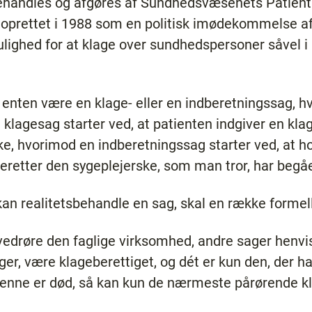
handles og afgøres af Sundhedsvæsenets Patien
oprettet i 1988 som en politisk imødekommelse af
ighed for at klage over sundhedspersoner såvel i
nten være en klage- eller en indberetningssag, hvor
klagesag starter ved, at patienten indgiver en klag
ke, hvorimod en indberetningssag starter ved, at ho
retter den sygeplejerske, som man tror, har begået
an realitetsbehandle en sag, skal en række formell
drøre den faglige virksomhed, andre sager henvise
ger, være klageberettiget, og dét er kun den, der 
 denne er død, så kan kun de nærmeste pårørende k