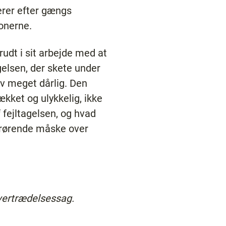
lerer efter gængs
ionerne.
rudt i sit arbejde med at
gelsen, der skete under
lev meget dårlig. Den
ækket og ulykkelig, ikke
 fejltagelsen, og hvad
pårørende måske over
vertrædelsessag.