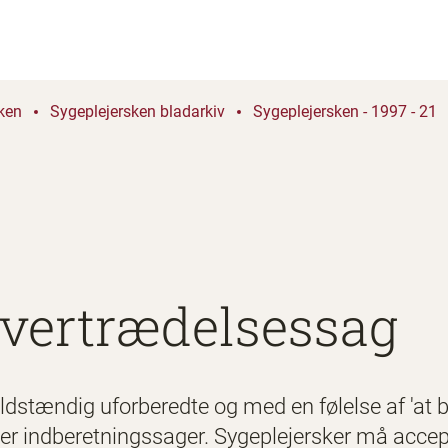
ken
Sygeplejersken bladarkiv
Sygeplejersken - 1997 - 21
 overtrædelsessag
uldstændig uforberedte og med en følelse af 'at 
 eller indberetningssager. Sygeplejersker må accep