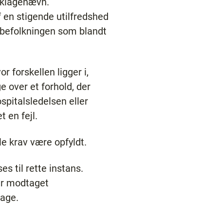
tklagenævn.
 en stigende utilfredshed
 befolkningen som blandt
 forskellen ligger i,
e over et forhold, der
spitalsledelsen eller
 en fejl.
e krav være opfyldt.
s til rette instans.
har modtaget
lage.