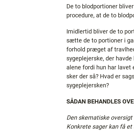
De to blodportioner blive
procedure, at de to blodpo
Imidlertid bliver de to po
sætte de to portioner i g
forhold præget af travlhed
sygeplejerske, der havde 
alene fordi hun har lavet
sker der så? Hvad er sags
sygeplejersken?
SÅDAN BEHANDLES OV
Den skematiske oversigt 
Konkrete sager kan få et 