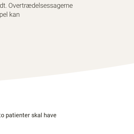
rådt. Overtrædelsessagerne
mpel kan
to patienter skal have