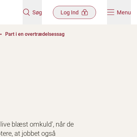
Søg
Log Ind
Menu
Part i en overtrædelsessag
blive blæst omkuld', når de
tere, at jobbet også