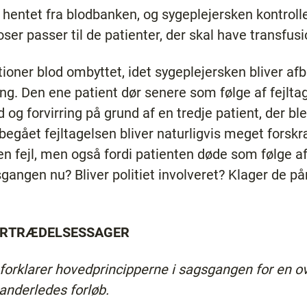
r hentet fra blodbanken, og sygeplejersken kontrol
ser passer til de patienter, der skal have transfus
rtioner blod ombyttet, idet sygeplejersken bliver afb
ang. Den ene patient dør senere som følge af fejlta
 og forvirring på grund af en tredje patient, der b
begået fejltagelsen bliver naturligvis meget forskr
 en fejl, men også fordi patienten døde som følge af
gangen nu? Bliver politiet involveret? Klager de 
ERTRÆDELSESSAGER
forklarer hovedprincipperne i sagsgangen for en o
anderledes forløb.