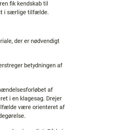
ren fik kendskab til
 i særlige tilfælde.
iale, der er nødvendigt
erstreger betydningen af
 hændelsesforløbet af
ret i en klagesag. Drejer
tilfælde være orienteret af
edegørelse.