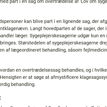
med part i en sag om overtrædelse af 'Lov om sygep
spersoner kan blive part i en lignende sag, der afg
klagenævn. Langt hovedparten af de sager, der in
dler læger. Sygeplejerskesagerne udgør kun en rel
dbringes. Størstedelen af sygeplejerskesagerne drej
en af lægeordineret behandling, såsom fejlmedicin
 hvordan en overtrædelsessag behandles, og i hvilk
 Hensigten er at søge at afmystificere klagesags
ærdig behandling.
t