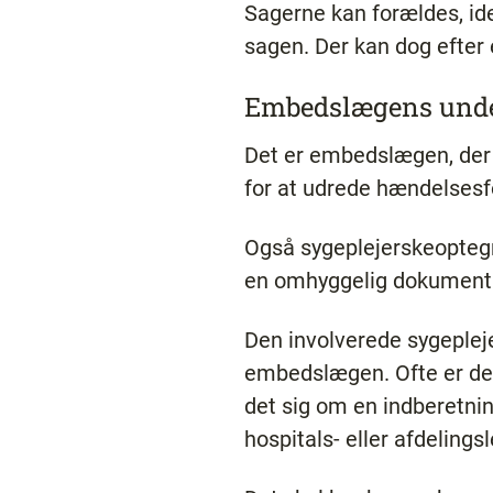
Sagerne kan forældes, idet
sagen. Der kan dog efter e
Embedslægens unde
Det er embedslægen, der 
for at udrede hændelsesf
Også sygeplejerskeoptegn
en omhyggelig dokumentat
Den involverede sygepleje
embedslægen. Ofte er det 
det sig om en indberetning
hospitals- eller afdelings