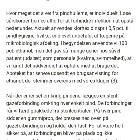
Hvor meget det siver fra pindhullerne, er individuelt. Løse
sårskorper fjernes altid for at forhindre infektion i at opstå
nedenunder. Aktuelt anvendes klorhexidinsprit 0,5 pct. til
pindhygiejne, hvilket er blevet anbefalet af lægerne på
mikrobiologisk afdeling. I begyndelsen anvendte vi 100
pct. ethanol, men det gav så mange gener hos såvel
patient (udslæt) som personale (kvalme, svimmelhed), at
vi fandt det nødvendigt at ophøre med at bruge det.
Apoteket har senere udsendt en brugsanvisning for
ethanol, der stemmer overens med vores klager (3).
Når der er renset omkring pindene, lægges en steril
gazeforbinding omkring hver enkelt pind. De forbindinger
får vi færdigpakkede fra sterilcentralen. På hver pind
sidder en gummiprop, der presses ned oven på
gazeforbindingen og holder den fast. For at være helt
sikker på, at forbindingen bliver på plads og ikke