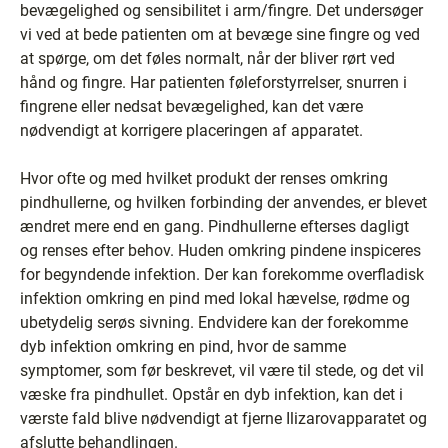
bevægelighed og sensibilitet i arm/fingre. Det undersøger
vi ved at bede patienten om at bevæge sine fingre og ved
at spørge, om det føles normalt, når der bliver rørt ved
hånd og fingre. Har patienten føleforstyrrelser, snurren i
fingrene eller nedsat bevægelighed, kan det være
nødvendigt at korrigere placeringen af apparatet.
Hvor ofte og med hvilket produkt der renses omkring
pindhullerne, og hvilken forbinding der anvendes, er blevet
ændret mere end en gang. Pindhullerne efterses dagligt
og renses efter behov. Huden omkring pindene inspiceres
for begyndende infektion. Der kan forekomme overfladisk
infektion omkring en pind med lokal hævelse, rødme og
ubetydelig serøs sivning. Endvidere kan der forekomme
dyb infektion omkring en pind, hvor de samme
symptomer, som før beskrevet, vil være til stede, og det vil
væske fra pindhullet. Opstår en dyb infektion, kan det i
værste fald blive nødvendigt at fjerne Ilizarovapparatet og
afslutte behandlingen.