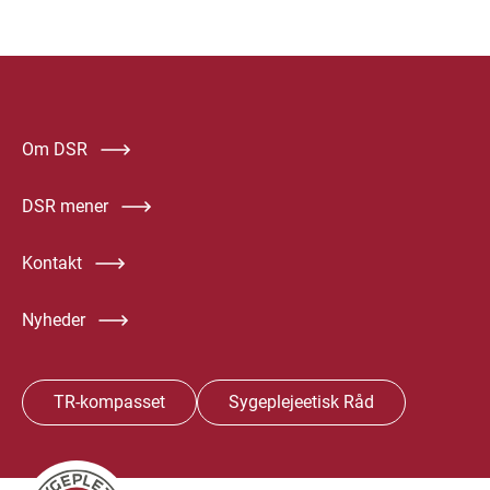
Om DSR
DSR mener
Kontakt
Nyheder
TR-kompasset
Sygeplejeetisk Råd