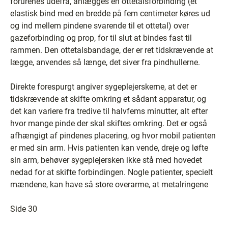
forurenes udefra, anlægges en ottetalsforbinding (et
elastisk bind med en bredde på fem centimeter køres ud
og ind mellem pindene svarende til et ottetal) over
gazeforbinding og prop, for til slut at bindes fast til
rammen. Den ottetalsbandage, der er ret tidskrævende at
lægge, anvendes så længe, det siver fra pindhullerne.
Direkte forespurgt angiver sygeplejerskerne, at det er
tidskrævende at skifte omkring et sådant apparatur, og
det kan variere fra tredive til halvfems minutter, alt efter
hvor mange pinde der skal skiftes omkring. Det er også
afhængigt af pindenes placering, og hvor mobil patienten
er med sin arm. Hvis patienten kan vende, dreje og løfte
sin arm, behøver sygeplejersken ikke stå med hovedet
nedad for at skifte forbindingen. Nogle patienter, specielt
mændene, kan have så store overarme, at metalringene
Side 30