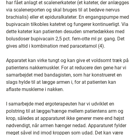
har fået anlagt et scalenerkateter (et kateter, der anlægges
via scalenerporten og skal bruges til at bedøve nervus
brachialis) eller et epiduralkateter. En engangspumpe med
bupivacain tilkobles katetret og fungerer kontinuerligt. Via
dette kateter kan patienten desuden smertedækkes med
bolusdoser bupivacain 2,5 pct. fem-otte ml pr. gang. Det
gives altid i kombination med paracetamol (4).
Apparatet kan virke tungt og kan give et voldsomt træk på
patientens nakkemuskler. For at reducere den gene har vi
samarbejdet med bandagisten, som har konstrueret en
slags hylde til at lægge armen i, for at patienten kan
aflaste musklerne i nakken.
I samarbejde med ergoterapeuten har vi udviklet en
polstring til at lægge/hænge mellem patientens arm og
krop, således at apparaturet ikke generer mere end højst
nødvendigt, når armen hænger nedad. Apparaturet fylder
meget såvel ind imod kroppen som udad. Det kan være