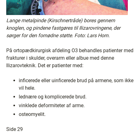
Lange metalpinde (Kirschnertråde) bores gennem
knoglen, og pindene fastgøres til Ilizarovringene, der
sørger for den fornødne støtte. Foto: Lars Horn.
På ortopædkirurgisk afdeling O3 behandles patienter med
frakturer i skulder, overarm eller albue med denne
Ilizarovteknik. Det er patienter med:
inficerede eller uinficerede brud på armene, som ikke
vil hele.
lednære og komplicerede brud.
vinklede deformiteter af arme.
osteomyelit.
Side 29