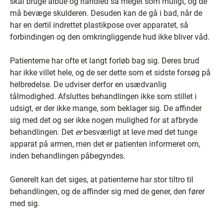
skal bruge albue og håndled så meget som muligt, og de
må bevæge skulderen. Desuden kan de gå i bad, når de
har en dertil indrettet plastikpose over apparatet, så
forbindingen og den omkringliggende hud ikke bliver våd.
Patienterne har ofte et langt forløb bag sig. Deres brud
har ikke villet hele, og de ser dette som et sidste forsøg på
helbredelse. De udviser derfor en usædvanlig
tålmodighed. Afsluttes behandlingen ikke som stillet i
udsigt, er der ikke mange, som beklager sig. De affinder
sig med det og ser ikke nogen mulighed for at afbryde
behandlingen. Det
er
besværligt at leve med det tunge
apparat på armen, men det er patienten informeret om,
inden behandlingen påbegyndes.
Generelt kan det siges, at patienterne har stor tiltro til
behandlingen, og de affinder sig med de gener, den fører
med sig.