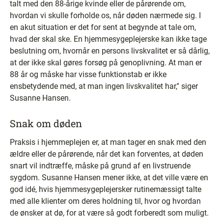
talt med den 88-årige kvinde eller de pårørende om,
hvordan vi skulle forholde os, når døden nærmede sig. I
en akut situation er det for sent at begynde at tale om,
hvad der skal ske. En hjemmesygeplejerske kan ikke tage
beslutning om, hvornår en persons livskvalitet er så dårlig,
at der ikke skal gøres forsøg på genoplivning. At man er
88 år og måske har visse funktionstab er ikke
ensbetydende med, at man ingen livskvalitet har,'' siger
Susanne Hansen.
Snak om døden
Praksis i hjemmeplejen er, at man tager en snak med den
ældre eller de pårørende, når det kan forventes, at døden
snart vil indtræffe, måske på grund af en livstruende
sygdom. Susanne Hansen mener ikke, at det ville være en
god idé, hvis hjemmesygeplejersker rutinemæssigt talte
med alle klienter om deres holdning til, hvor og hvordan
de ønsker at dø, for at være så godt forberedt som muligt.