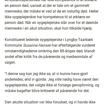
en person død, uanset at der er tale om et gammelt
menneske, der måske er ved at dø en naturlig død. Heller
ikke sygeplejersker har kompetence til at erklære en
person død. Når en sygeplejerske står over for et døende
menneske i en akut situation, skal hun tilkalde hjælp.
Konstitueret ledende sygeplejerske i Lyngby-Taarbæk
Kommune
Susanne Hansen
har efterfølgende vurderet
omstændighederne omkring den 88-åriges død, blandt
andet efter kritik fra de pårørende og medieomtale af
sagen.
''I denne sag kan jeg ikke se, at vi kunne have gjort
anderledes, end vi gjorde. Jeg ville nødig have været den
sygeplejerske, der valgte ikke at forsøge genoplivning, og
måske bagefter blive kritiseret af pårørende for det.
Den akutte situation var ikke forudset, og vi havde ikke