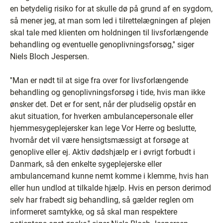
en betydelig risiko for at skulle dø på grund af en sygdom,
så mener jeg, at man som led i tilrettelægningen af plejen
skal tale med klienten om holdningen til livsforlængende
behandling og eventuelle genoplivningsforsøg,'' siger
Niels Bloch Jespersen.
''Man er nødt til at sige fra over for livsforlængende
behandling og genoplivningsforsøg i tide, hvis man ikke
ønsker det. Det er for sent, når der pludselig opstår en
akut situation, for hverken ambulancepersonale eller
hjemmesygeplejersker kan lege Vor Herre og beslutte,
hvornår det vil være hensigtsmæssigt at forsøge at
genoplive eller ej. Aktiv dødshjælp er i øvrigt forbudt i
Danmark, så den enkelte sygeplejerske eller
ambulancemand kunne nemt komme i klemme, hvis han
eller hun undlod at tilkalde hjælp. Hvis en person derimod
selv har frabedt sig behandling, så gælder reglen om
informeret samtykke, og så skal man respektere