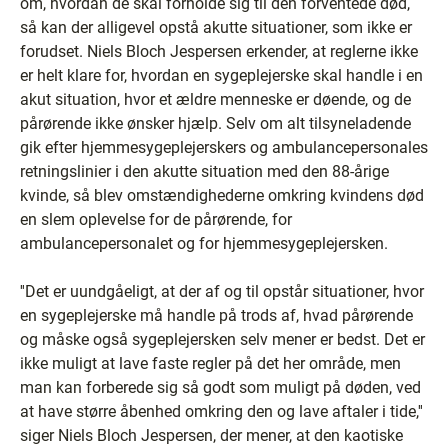
om, hvordan de skal forholde sig til den forventede død,
så kan der alligevel opstå akutte situationer, som ikke er
forudset. Niels Bloch Jespersen erkender, at reglerne ikke
er helt klare for, hvordan en sygeplejerske skal handle i en
akut situation, hvor et ældre menneske er døende, og de
pårørende ikke ønsker hjælp. Selv om alt tilsyneladende
gik efter hjemmesygeplejerskers og ambulancepersonales
retningslinier i den akutte situation med den 88-årige
kvinde, så blev omstændighederne omkring kvindens død
en slem oplevelse for de pårørende, for
ambulancepersonalet og for hjemmesygeplejersken.
''Det er uundgåeligt, at der af og til opstår situationer, hvor
en sygeplejerske må handle på trods af, hvad pårørende
og måske også sygeplejersken selv mener er bedst. Det er
ikke muligt at lave faste regler på det her område, men
man kan forberede sig så godt som muligt på døden, ved
at have større åbenhed omkring den og lave aftaler i tide,''
siger Niels Bloch Jespersen, der mener, at den kaotiske