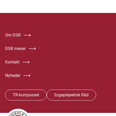
Om DSR
DSR mener
Kontakt
Nyheder
TR-kompasset
Sygeplejeetisk Råd