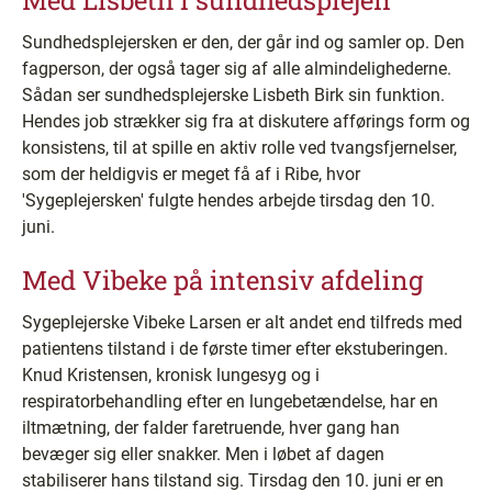
Med Lisbeth i sundhedsplejen
Sundhedsplejersken er den, der går ind og samler op. Den
fagperson, der også tager sig af alle almindelighederne.
Sådan ser sundhedsplejerske Lisbeth Birk sin funktion.
Hendes job strækker sig fra at diskutere afførings form og
konsistens, til at spille en aktiv rolle ved tvangsfjernelser,
som der heldigvis er meget få af i Ribe, hvor
'Sygeplejersken' fulgte hendes arbejde tirsdag den 10.
juni.
Med Vibeke på intensiv afdeling
Sygeplejerske Vibeke Larsen er alt andet end tilfreds med
patientens tilstand i de første timer efter ekstuberingen.
Knud Kristensen, kronisk lungesyg og i
respiratorbehandling efter en lungebetændelse, har en
iltmætning, der falder faretruende, hver gang han
bevæger sig eller snakker. Men i løbet af dagen
stabiliserer hans tilstand sig. Tirsdag den 10. juni er en