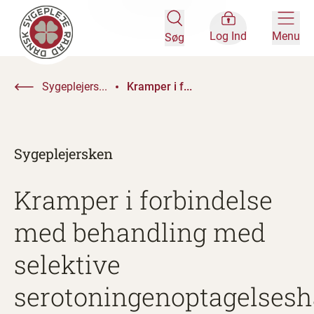
Log Ind
Menu
Søg
Sygeplejers...
Kramper i f...
Sygeplejersken
Kramper i forbindelse
med behandling med
selektive
serotoningenoptagelse