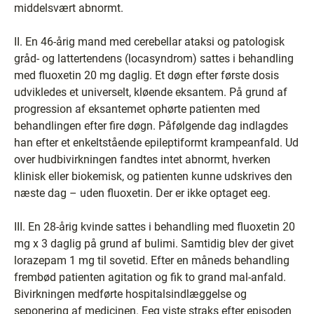
middelsvært abnormt.
II. En 46-årig mand med cerebellar ataksi og patologisk
gråd- og lattertendens (locasyndrom) sattes i behandling
med fluoxetin 20 mg daglig. Et døgn efter første dosis
udvikledes et universelt, kløende eksantem. På grund af
progression af eksantemet ophørte patienten med
behandlingen efter fire døgn. Påfølgende dag indlagdes
han efter et enkeltstående epileptiformt krampeanfald. Ud
over hudbivirkningen fandtes intet abnormt, hverken
klinisk eller biokemisk, og patienten kunne udskrives den
næste dag – uden fluoxetin. Der er ikke optaget eeg.
III. En 28-årig kvinde sattes i behandling med fluoxetin 20
mg x 3 daglig på grund af bulimi. Samtidig blev der givet
lorazepam 1 mg til sovetid. Efter en måneds behandling
frembød patienten agitation og fik to grand mal-anfald.
Bivirkningen medførte hospitalsindlæggelse og
seponering af medicinen. Eeg viste straks efter episoden