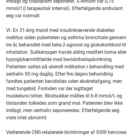
indlagt og citalopram seponeret. S-lithium var 0,75
mmol/l (i terapeutisk interval). Efterfølgende ambulant
eeg var normalt.
VI. En 31-årig mand med insulinkrævende diabetes
mellitus siden puberteten og asthma bronchiale gennem
tre år, behandlet med beta-2-agonist og glukokortikoid til
inhalation. Sukkersygen havde aldrig medført koma eller
hypoglykæmitilfælde med bevidsthedspåvirkning.
Patienten sattes på ukendt indikation i behandling med
sertralin 50 mg daglig. Efter fire døgns behandling
fandtes patienten bevidstløs uden ekskretafgang, men
med tungebid. Forinden var der iagttaget
muskeluro/sitren. Blodsukker måltes til 6-8 mmol/l, og
tilstanden tolkedes som grand mal. Patienten blev ikke
indlagt, men sertralin seponeredes. Efterfølgende eeg
viste intet abnormt.
Vedrørende CNS-relaterede bivirkninger af SSRI henvises