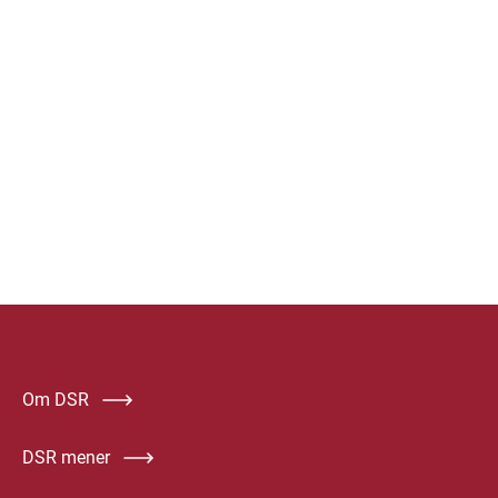
Om DSR
DSR mener