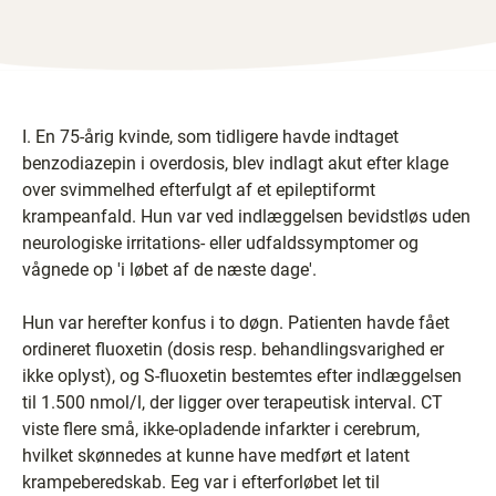
I. En 75-årig kvinde, som tidligere havde indtaget
benzodiazepin i overdosis, blev indlagt akut efter klage
over svimmelhed efterfulgt af et epileptiformt
krampeanfald. Hun var ved indlæggelsen bevidstløs uden
neurologiske irritations- eller udfaldssymptomer og
vågnede op 'i løbet af de næste dage'.
Hun var herefter konfus i to døgn. Patienten havde fået
ordineret fluoxetin (dosis resp. behandlingsvarighed er
ikke oplyst), og S-fluoxetin bestemtes efter indlæggelsen
til 1.500 nmol/l, der ligger over terapeutisk interval. CT
viste flere små, ikke-opladende infarkter i cerebrum,
hvilket skønnedes at kunne have medført et latent
krampeberedskab. Eeg var i efterforløbet let til