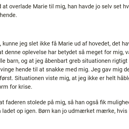
 at overlade Marie til mig, han havde jo selv set h
 hende.
 kunne jeg slet ikke få Marie ud af hovedet, det h
at denne oplevelse har betydet så meget for mig, var
lle barn, og at jeg åbenbart greb situationen rigtigt
inge hende til at snakke med mig. Jeg gav mig der
rst. Situationen viste mig, at jeg ikke er helt håb
orm for krise.
at faderen stolede på mig, så han også fik mulighed fo
 ladet op igen. Børn kan jo udmærket mærke, hvis 