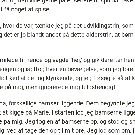
r, og han ville gerne på et senere tidspunkt have lo
at få noget at spise.
, hvor de var, tænkte jeg på det udviklingstrin, som
 og det er jo blandt andet på dette alderstrin, at børn
smilede til hende og sagde ''hej,'' og gik derefter hen
sengen og iagttog hver en bevægelse, som jeg fore
lidt ked af det og klynkende, og jeg forsøgte så a
ge på mig, men ignorerede mig fuldstændigt.
må, forskellige bamser liggende. Dem begyndte je
 at kigge på Marie. I starten lod jeg bamserne lig
de på mig. Jeg tog en af bamserne op, og stod og
g, ved at tage den op til mit øre. Jeg lod som om, 