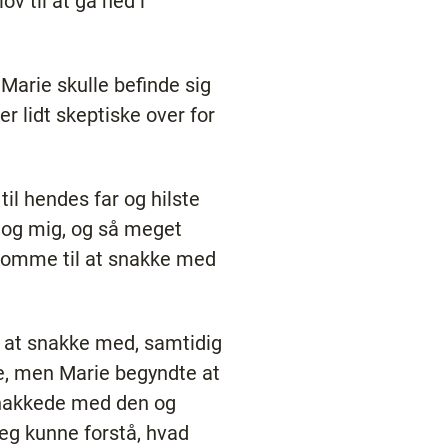
v til at gå ned i
 Marie skulle befinde sig
 er lidt skeptiske over for
 til hendes far og hilste
tog mig, og så meget
t komme til at snakke med
g at snakke med, samtidig
ge, men Marie begyndte at
 snakkede med den og
jeg kunne forstå, hvad