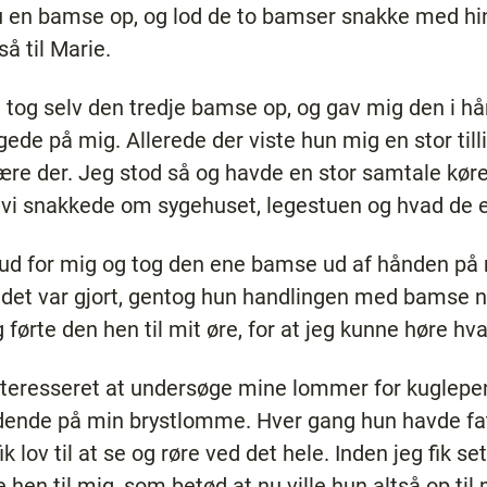
u en bamse op, og lod de to bamser snakke med h
å til Marie.
 tog selv den tredje bamse op, og gav mig den i h
gede på mig. Allerede der viste hun mig en stor til
være der. Jeg stod så og havde en stor samtale kø
 vi snakkede om sygehuset, legestuen og hvad de el
 ud for mig og tog den ene bamse ud af hånden på 
det var gjort, gentog hun handlingen med bamse nr.
 førte den hen til mit øre, for at jeg kunne høre h
teresseret at undersøge mine lommer for kuglepenn
dende på min brystlomme. Hver gang hun havde fat i
ik lov til at se og røre ved det hele. Inden jeg fik 
hen til mig, som betød at nu ville hun altså op til 