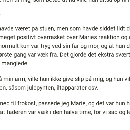
r
havde været på stuen, men som havde siddet lidt de
get positivt overrasket over Maries reaktion og ove
 normalt kun var tryg ved sin far og mor, og at hu
første gang var væk fra. Det gjorde det ekstra svært
n manglede.
min arm, ville hun ikke give slip på mig, og hun vil
en, såsom julepynten, iltapparater osv.
ned til frokost, passede jeg Marie, og det var hun h
, at faderen var væk i den halve time, for vi sad 