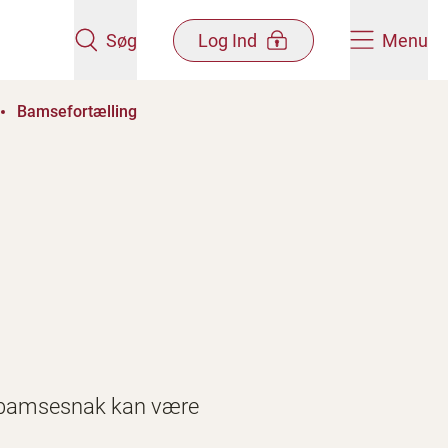
Søg
Log Ind
Menu
Bamsefortælling
ille bamsesnak kan være