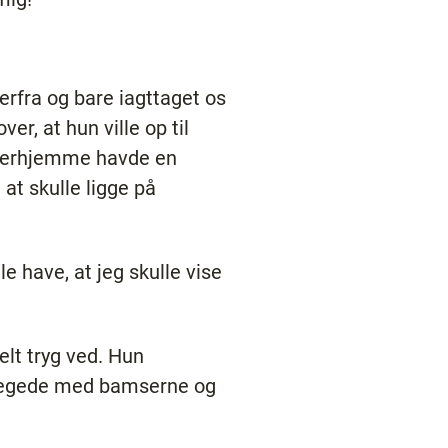
rfra og bare iagttaget os
r, at hun ville op til
n derhjemme havde en
 at skulle ligge på
le have, at jeg skulle vise
elt tryg ved. Hun
og legede med bamserne og