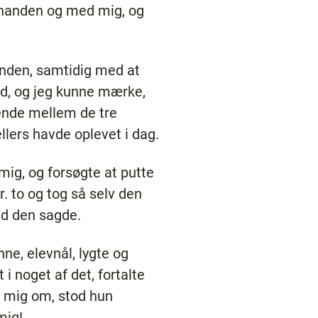
inanden og med mig, og
ånden, samtidig med at
lid, og jeg kunne mærke,
rende mellem de tre
lers havde oplevet i dag.
mig, og forsøgte at putte
 to og tog så selv den
vad den sagde.
e, elevnål, lygte og
 noget af det, fortalte
set mig om, stod hun
mig!