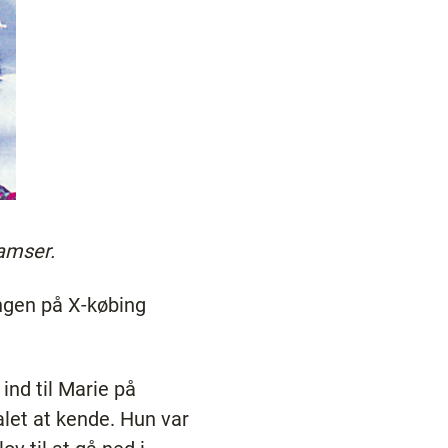
amser.
ingen på X-købing
ind til Marie på
alet at kende. Hun var