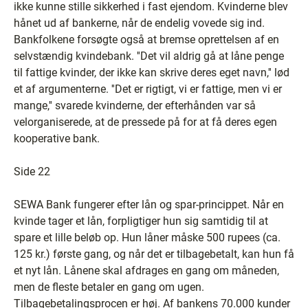
ikke kunne stille sikkerhed i fast ejendom. Kvinderne blev
hånet ud af bankerne, når de endelig vovede sig ind.
Bankfolkene forsøgte også at bremse oprettelsen af en
selvstændig kvindebank. ''Det vil aldrig gå at låne penge
til fattige kvinder, der ikke kan skrive deres eget navn,'' lød
et af argumenterne. ''Det er rigtigt, vi er fattige, men vi er
mange,'' svarede kvinderne, der efterhånden var så
velorganiserede, at de pressede på for at få deres egen
kooperative bank.
Side 22
SEWA Bank fungerer efter lån og spar-princippet. Når en
kvinde tager et lån, forpligtiger hun sig samtidig til at
spare et lille beløb op. Hun låner måske 500 rupees (ca.
125 kr.) første gang, og når det er tilbagebetalt, kan hun få
et nyt lån. Lånene skal afdrages en gang om måneden,
men de fleste betaler en gang om ugen.
Tilbagebetalingsprocen er høj. Af bankens 70.000 kunder