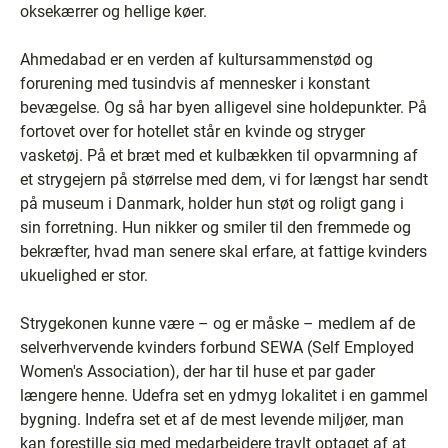
oksekærrer og hellige køer.
Ahmedabad er en verden af kultursammenstød og
forurening med tusindvis af mennesker i konstant
bevægelse. Og så har byen alligevel sine holdepunkter. På
fortovet over for hotellet står en kvinde og stryger
vasketøj. På et bræt med et kulbækken til opvarmning af
et strygejern på størrelse med dem, vi for længst har sendt
på museum i Danmark, holder hun støt og roligt gang i
sin forretning. Hun nikker og smiler til den fremmede og
bekræfter, hvad man senere skal erfare, at fattige kvinders
ukuelighed er stor.
Strygekonen kunne være – og er måske – medlem af de
selverhvervende kvinders forbund SEWA (Self Employed
Women's Association), der har til huse et par gader
længere henne. Udefra set en ydmyg lokalitet i en gammel
bygning. Indefra set et af de mest levende miljøer, man
kan forestille sig med medarbejdere travlt optaget af at