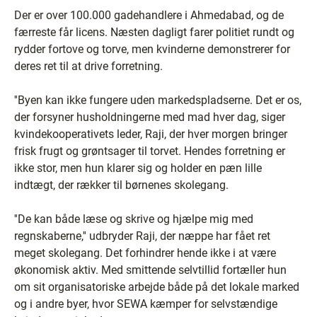
Der er over 100.000 gadehandlere i Ahmedabad, og de
færreste får licens. Næsten dagligt farer politiet rundt og
rydder fortove og torve, men kvinderne demonstrerer for
deres ret til at drive forretning.
''Byen kan ikke fungere uden markedspladserne. Det er os,
der forsyner husholdningerne med mad hver dag, siger
kvindekooperativets leder, Raji, der hver morgen bringer
frisk frugt og grøntsager til torvet. Hendes forretning er
ikke stor, men hun klarer sig og holder en pæn lille
indtægt, der rækker til børnenes skolegang.
''De kan både læse og skrive og hjælpe mig med
regnskaberne,'' udbryder Raji, der næppe har fået ret
meget skolegang. Det forhindrer hende ikke i at være
økonomisk aktiv. Med smittende selvtillid fortæller hun
om sit organisatoriske arbejde både på det lokale marked
og i andre byer, hvor SEWA kæmper for selvstændige