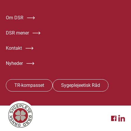
Om DSR
DSR mener
Kontakt
Nyheder
TR-kompasset
Sygeplejeetisk Råd