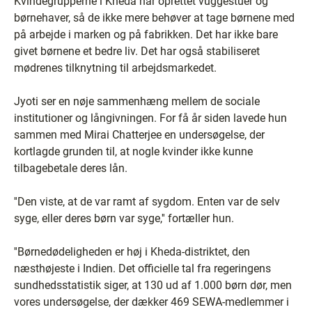
Kvindegrupperne i Kheda har oprettet vuggestuer og
børnehaver, så de ikke mere behøver at tage børnene med
på arbejde i marken og på fabrikken. Det har ikke bare
givet børnene et bedre liv. Det har også stabiliseret
mødrenes tilknytning til arbejdsmarkedet.
Jyoti ser en nøje sammenhæng mellem de sociale
institutioner og långivningen. For få år siden lavede hun
sammen med Mirai Chatterjee en undersøgelse, der
kortlagde grunden til, at nogle kvinder ikke kunne
tilbagebetale deres lån.
''Den viste, at de var ramt af sygdom. Enten var de selv
syge, eller deres børn var syge,'' fortæller hun.
''Børnedødeligheden er høj i Kheda-distriktet, den
næsthøjeste i Indien. Det officielle tal fra regeringens
sundhedsstatistik siger, at 130 ud af 1.000 børn dør, men
vores undersøgelse, der dækker 469 SEWA-medlemmer i