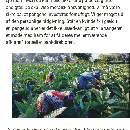
ejendom. Men de kan heller ikke låne på deres glatte
ansigter. De skal vise moralsk ansvarlighed. Vi må være
sikre på, at pengene investeres fornuftigt. Vi gør meget ud
af den personlige rådgivning. Står en kvinde fx i gæld til
en pengeudlåner, er det ikke usædvanligt, at vi arrangerer
et møde med ham for at få deres mellemværende
afklaret,'' fortæller bankdirektøren.
Jorden er frodig og tobaksavlen stor i Kheda-distriktet syd