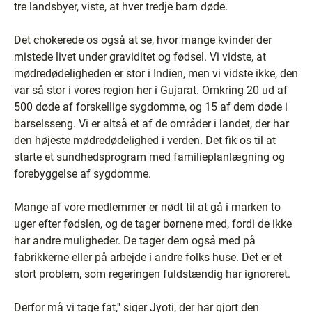
tre landsbyer, viste, at hver tredje barn døde.
Det chokerede os også at se, hvor mange kvinder der
mistede livet under graviditet og fødsel. Vi vidste, at
mødredødeligheden er stor i Indien, men vi vidste ikke, den
var så stor i vores region her i Gujarat. Omkring 20 ud af
500 døde af forskellige sygdomme, og 15 af dem døde i
barselsseng. Vi er altså et af de områder i landet, der har
den højeste mødredødelighed i verden. Det fik os til at
starte et sundhedsprogram med familieplanlægning og
forebyggelse af sygdomme.
Mange af vore medlemmer er nødt til at gå i marken to
uger efter fødslen, og de tager børnene med, fordi de ikke
har andre muligheder. De tager dem også med på
fabrikkerne eller på arbejde i andre folks huse. Det er et
stort problem, som regeringen fuldstændig har ignoreret.
Derfor må vi tage fat,'' siger Jyoti, der har gjort den