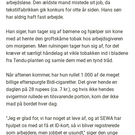
arbejdsløse. Den ældste mand mistede sit job, da
tekstilfabrikken gik konkurs for otte år siden. Hans søn
har aldrig haft fast arbejde.
Han siger, han tager sig af børnene og hjælper sin kone
med at hente den groftskårne tobak hos arbejdsgiveren
om morgenen. Men rulningen tager hun sig af, for det
kræver et særligt håndelag at vikle tobakken ind i bladene
fra Tendu-planten og samle dem med en tynd tråd.
Når aftenen kommer, har hun rullet 1.000 af de meget
billige efterspurgte Bidi-cigaretter. Det giver hende en
dagløn på 28 rupees (ca. 7 kr.), og hvis ikke hendes
svigermor rullede en tilsvarende portion, kom der ikke
mad på bordet hver dag.
''Jeg er glad for, vi har noget at leve af, og at SEWA har
hjulpet os med at få et ID-kort, så vi bliver registrerede
som arbejdere, men jobbet er usundt,'' siger den unge