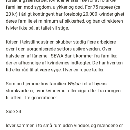
forsikringsselskaber. Kvinderne står i kø for at forsikre
familien mod sygdom, ulykker og død. For 75 rupees (ca.
20 kr) i årligt kontingent har foreløbig 20.000 kvinder givet
deres familie et minimum af sikkerhed, og bankdirektøren
tvivler ikke på, at tallet vil stige.
Krisen i tekstilindustrien skubber stadig flere arbejdere
over i den uorganiserede sektors usikre verden. Over
halvdelen af lånerne i SEWA Bank kommer fra familier,
der er afhængige af kvindernes indtægter. De har hverken
tid eller råd til at være syge. Hver en rupee tæller.
Som nu hjemme hos familien
Widuh
i et af byens
slumkvarterer, hvor kvinderne ruller cigaretter fra morgen
til aften. Tre generationer
Side 23
lever sammen i to små rum uden vinduer, og mændene er