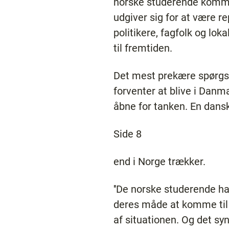
norske studerende komme 
udgiver sig for at være r
politikere, fagfolk og lo
til fremtiden.
Det mest prekære spørgs
forventer at blive i Danm
åbne for tanken. En dans
Side 8
end i Norge trækker.
''De norske studerende h
deres måde at komme til o
af situationen. Og det syn