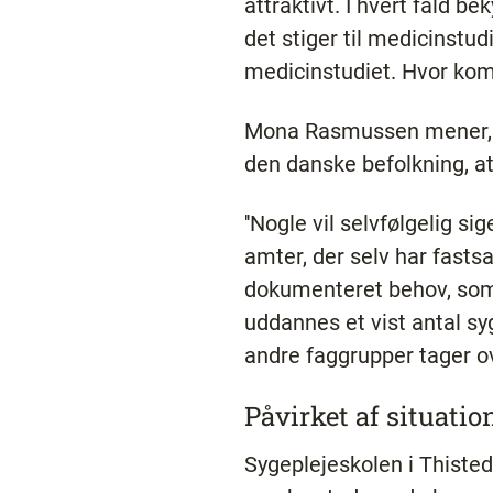
attraktivt. I hvert fald b
det stiger til medicinstudi
medicinstudiet. Hvor kom
Mona Rasmussen mener, de
den danske befolkning, at
''Nogle vil selvfølgelig s
amter, der selv har fasts
dokumenteret behov, som d
uddannes et vist antal sy
andre faggrupper tager ove
Påvirket af situati
Sygeplejeskolen i Thisted