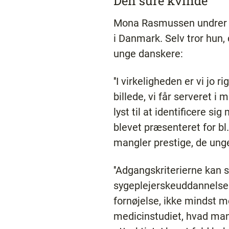
Den sure kvinde
Mona Rasmussen undrer si
i Danmark. Selv tror hun, d
unge danskere:
''I virkeligheden er vi jo
billede, vi får serveret 
lyst til at identificere s
blevet præsenteret for b
mangler prestige, de unge v
''Adgangskriterierne kan 
sygeplejerskeuddannelsen
fornøjelse, ikke mindst m
medicinstudiet, hvad mang