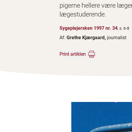
pigerne hellere være læger
lægestuderende.
Sygeplejersken 1997 nr. 34
, s. 6-8
Af:
Grethe Kjærgaard,
journalist
Print artiklen