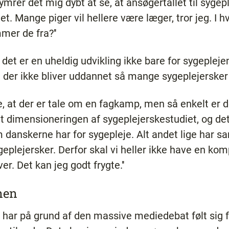
ekymrer det mig dybt at se, at ansøgertallet til syge
et. Mange piger vil hellere være læger, tror jeg. I hv
mer de fra?''
t er en uheldig udvikling ikke bare for sygepleje
 der ikke bliver uddannet så mange sygeplejersker 
ige, at der er tale om en fagkamp, men så enkelt er d
at dimensioneringen af sygeplejerskestudiet, og det 
anskerne har for sygepleje. Alt andet lige har sa
geplejersker. Derfor skal vi heller ikke have en ko
r. Det kan jeg godt frygte.''
onen
 har på grund af den massive mediedebat følt sig fo