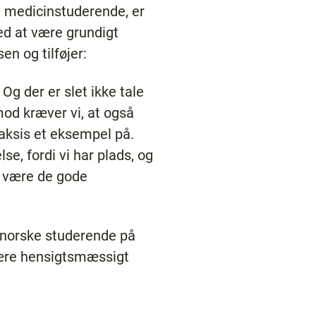
e medicinstuderende, er
ved at være grundigt
n og tilføjer:
Og der er slet ikke tale
mod kræver vi, at også
ksis et eksempel på.
e, fordi vi har plads, og
t være de gode
 norske studerende på
 være hensigtsmæssigt