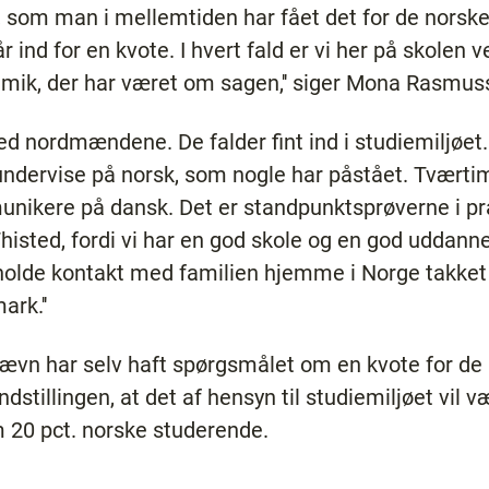
 som man i mellemtiden har fået det for de norsk
år ind for en kvote. I hvert fald er vi her på skolen 
mik, der har været om sagen,'' siger Mona Rasmusse
ed nordmændene. De falder fint ind i studiemiljøet. 
at undervise på norsk, som nogle har påstået. Tværti
kere på dansk. Det er standpunktsprøverne i pra
sted, fordi vi har en god skole og en god uddannels
 holde kontakt med familien hjemme i Norge takke
ark.''
ævn har selv haft spørgsmålet om en kvote for de
ndstillingen, at det af hensyn til studiemiljøet vil
 20 pct. norske studerende.