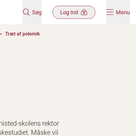
Søg
Log Ind
Menu
Træt af polemik
histed-skolens rektor
kestudiet. Måske vil