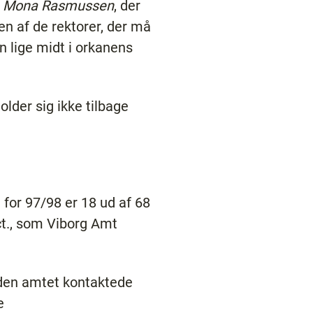
d
Mona Rasmussen
, der
en af de rektorer, der må
 lige midt i orkanens
lder sig ikke tilbage
for 97/98 er 18 ud af 68
ct., som Viborg Amt
iden amtet kontaktede
e