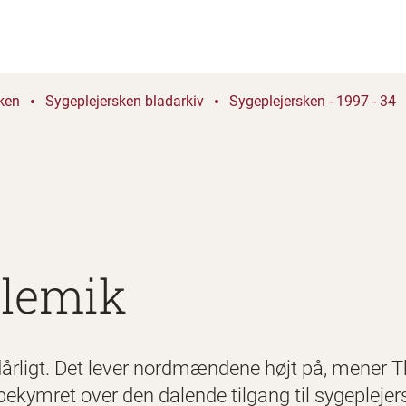
ken
Sygeplejersken bladarkiv
Sygeplejersken - 1997 - 34
olemik
 dårligt. Det lever nordmændene højt på, mener T
kymret over den dalende tilgang til sygeplejers