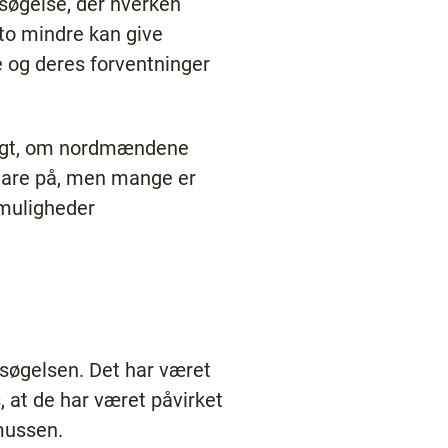
søgelse, der hverken
sto mindre kan give
e og deres forventninger
sagt, om nordmændene
svare på, men mange er
smuligheder
søgelsen. Det har været
 at de har været påvirket
smussen.