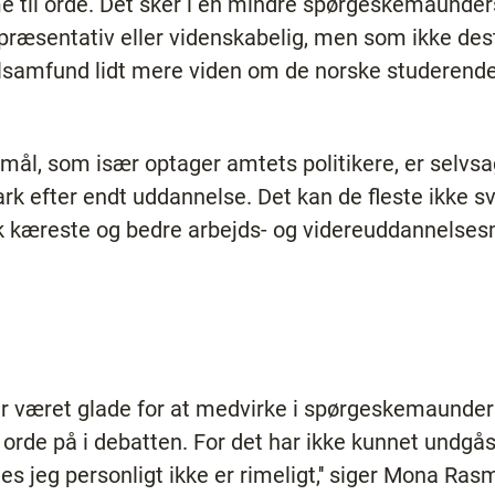
til orde. Det sker i en mindre spørgeskemaunder
epræsentativ eller videnskabelig, men som ikke de
kalsamfund lidt mere viden om de norske studerend
mål, som især optager amtets politikere, er selv
ark efter endt uddannelse. Det kan de fleste ikke 
k kæreste og bedre arbejds- og videreuddannelse
ar været glade for at medvirke i spørgeskemaunder
rde på i debatten. For det har ikke kunnet undgås,
es jeg personligt ikke er rimeligt,'' siger Mona Ra