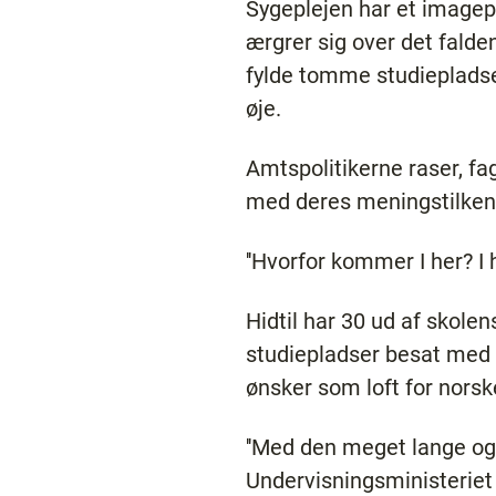
Sygeplejen har et imagep
ærgrer sig over det falde
fylde tomme studiepladse
øje.
Amtspolitikerne raser, fa
med deres meningstilkend
''Hvorfor kommer I her? I 
Hidtil har 30 ud af skole
studiepladser besat med 
ønsker som loft for nors
''Med den meget lange og
Undervisningsministeriet