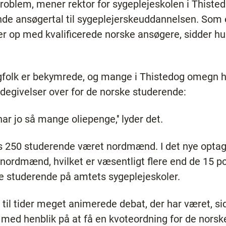
roblem, mener rektor for sygeplejeskolen i Thiste
nde ansøgertal til sygeplejerskeuddannelsen. Som 
r op med kvalificerede norske ansøgere, sidder hun
gfolk er bekymrede, og mange i Thistedog omegn ho
egivelser over for de norske studerende:
har jo så mange oliepenge,'' lyder det.
ns 250 studerende været nordmænd. I det nye optag 
nordmænd, hvilket er væsentligt flere end de 15 p
ke studerende på amtets sygeplejeskoler.
 til tider meget animerede debat, der har været, s
 med henblik på at få en kvoteordning for de norsk