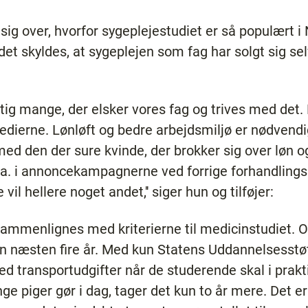
g over, hvorfor sygeplejestudiet er så populært i 
et skyldes, at sygeplejen som fag har solgt sig selv 
 rigtig mange, der elsker vores fag og trives med det.
i medierne. Lønløft og bedre arbejdsmiljø er nødvend
ig med den der sure kvinde, der brokker sig over løn 
l.a. i annoncekampagnerne ved forrige forhandling
il hellere noget andet,'' siger hun og tilføjer:
sammenlignes med kriterierne til medicinstudiet. O
 næsten fire år. Med kun Statens Uddannelsesstøtt
ed transportudgifter når de studerende skal i prak
e piger gør i dag, tager det kun to år mere. Det 