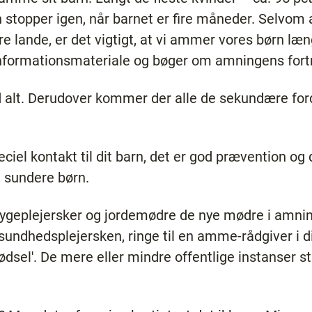
 stopper igen, når barnet er fire måneder. Selvo
dre lande, er det vigtigt, at vi ammer vores børn læ
nformationsmateriale og bøger om amningens fort
lt. Derudover kommer der alle de sekundære fordel
eciel kontakt til dit barn, det er god prævention og 
g sundere børn.
 sygeplejersker og jordemødre de nye mødre i amn
 sundhedsplejersken, ringe til en amme-rådgiver i d
dsel'. De mere eller mindre offentlige instanser stå
.