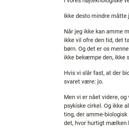
i vores højteknologiske v
Ikke desto mindre måtte 
Når jeg ikke kan amme mit
ikke vil ofre den tid, det
børn. Og det er os mennes
ikke bekæmpe den, ikke 
Hvis vi slår fast, at der 
svaret være: jo.
Men vi er nået videre, og
psykiske cirkel. Og ikke a
ting, der amme-biologisk e
det, hvor hurtigt mælken