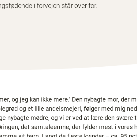
sfødende i forvejen står over for.
mer, og jeg kan ikke mere.'' Den nybagte mor, der me
legrød og et lille andelsmejeri, følger med mig ne
ge nybagte mødre, og vi er ved at lære den svære 
ringen, det samtaleemne, der fylder mest i vores hve
t amme sit barn. Langt de fleste kvinder – ca. 95 p