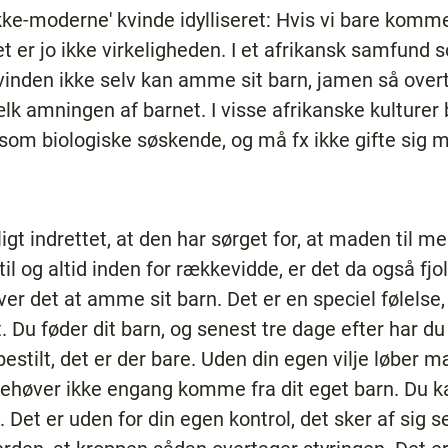
kke-moderne' kvinde idylliseret: Hvis vi bare kommer 
 er jo ikke virkeligheden. I et afrikansk samfund 
inden ikke selv kan amme sit barn, jamen så over
k amningen af barnet. I visse afrikanske kulturer
om biologiske søskende, og må fx ikke gifte sig m
ligt indrettet, at den har sørget for, at maden til
il og altid inden for rækkevidde, er det da også fjol
ver det at amme sit barn. Det er en speciel følels
 Du føder dit barn, og senest tre dage efter har du 
bestilt, det er der bare. Uden din egen vilje løber mæ
behøver ikke engang komme fra dit eget barn. Du ka
 Det er uden for din egen kontrol, det sker af sig se