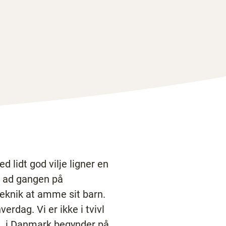
d lidt god vilje ligner en
d ad gangen på
teknik at amme sit barn.
rdag. Vi er ikke i tvivl
ct. i Danmark begynder på