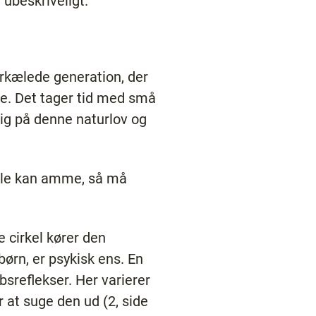
 ubeskriveligt.
orkælede generation, der
gde. Det tager tid med små
sig på denne naturlov og
n alle kan amme, så må
 cirkel kører den
børn, er psykisk ens. En
øbsreflekser. Her varierer
at suge den ud (2, side