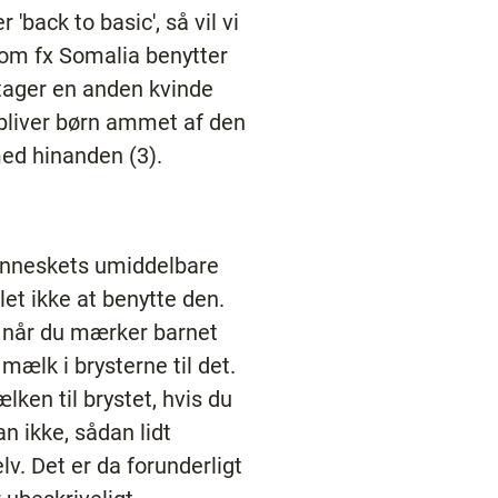
'back to basic', så vil vi
som fx Somalia benytter
tager en anden kvinde
 bliver børn ammet af den
ed hinanden (3).
 menneskets umiddelbare
let ikke at benytte den.
e, når du mærker barnet
mælk i brysterne til det.
lken til brystet, hvis du
n ikke, sådan lidt
lv. Det er da forunderligt