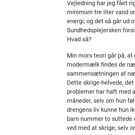
Vejledning har jeg fået ri
minimum tre liter vand om
energi, og det så går ud 
Sundhedsplejersken forsik
Hvad så?
Min mors teori går på, at 
modermælk findes de næri
sammensætningen af nærin
Dette skrige-helvede, det
problemer har haft med a
måneder, selv om hun føl
drengens liv kunne hun i
barn nummer to suttede og
ved med at skrige, selv o