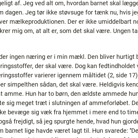
geligt af. Jeg ved alt om, hvordan barnet skal lægges
 dagen. Jeg tør ikke støvsuge for tænk nu, hvis j
over mælkeproduktionen. Der er ikke umiddelbart nog
rer mig om, at alt er, som det skal være. Ungen tag
der ingen næring er i min mækl. Den bliver hurtigt ba
ngsstoffer, der skal være. Dog kan fedtindholdet 
gsstoffer varierer igennem måltidet (2, side 17). 
 er simpelthen sådan, det skal være. Heldigvis ken
t amme. Hun har to børn, den ældste ammede hun, 
te sig meget træt i slutningen af ammeforløbet. D
kke bevæge sig væk fra hjemmet i mere end to tim
så frejdigt, så jeg spurgte hende, hvad hun gjorde
m barnet lige havde været lagt til. Hun svarede: ''D