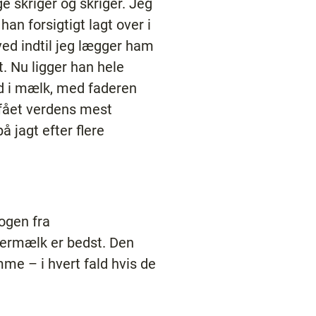
ge skriger og skriger. Jeg
han forsigtigt lagt over i
 ved indtil jeg lægger ham
t. Nu ligger han hele
nd i mælk, med faderen
g fået verdens mest
å jagt efter flere
ogen fra
dermælk er bedst. Den
e – i hvert fald hvis de