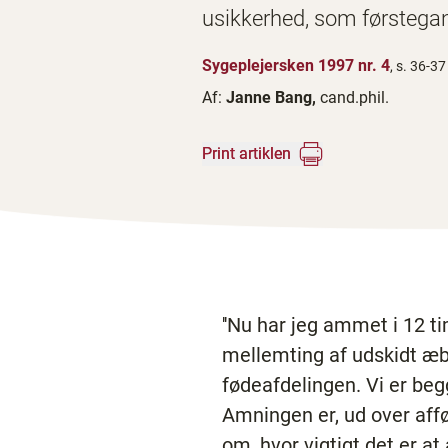
usikkerhed, som førstegang
Sygeplejersken 1997 nr. 4
, s. 36-37
Af:
Janne Bang,
cand.phil.
Print artiklen
''Nu har jeg ammet i 12 ti
mellemting af udskidt æb
fødeafdelingen. Vi er beg
Amningen er, ud over affø
om, hvor vigtigt det er a