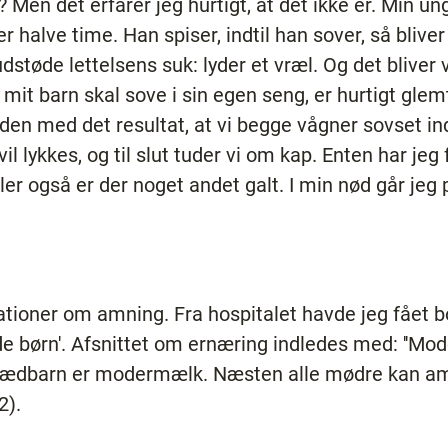
? Men det erfarer jeg hurtigt, at det ikke er. Min un
r halve time. Han spiser, indtil han sover, så bliver 
dstøde lettelsens suk: lyder et vræl. Og det bliver
at mit barn skal sove i sin egen seng, er hurtigt glem
den med det resultat, at vi begge vågner sovset i
il lykkes, og til slut tuder vi om kap. Enten har je
ler også er der noget andet galt. I min nød går jeg p
tioner om amning. Fra hospitalet havde jeg fået b
e børn'. Afsnittet om ernæring indledes med: ''Mo
spædbarn er modermælk. Næsten alle mødre kan amm
2).