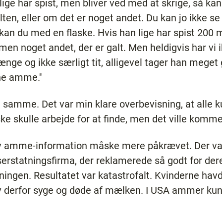
ge har spist, men bliver ved med at skrige, så kan
en, eller om det er noget andet. Du kan jo ikke se o
kan du med en flaske. Hvis han lige har spist 200 m
men noget andet, der er galt. Men heldigvis har vi i
nge og ikke særligt tit, alligevel tager han meget 
ne amme.''
 samme. Det var min klare overbevisning, at alle 
e skulle arbejde for at finde, men det ville komme t
iv amme-information måske mere påkrævet. Der var 
rstatningsfirma, der reklamerede så godt for dere
ingen. Resultatet var katastrofalt. Kvinderne havde
v derfor syge og døde af mælken. I USA ammer kun 