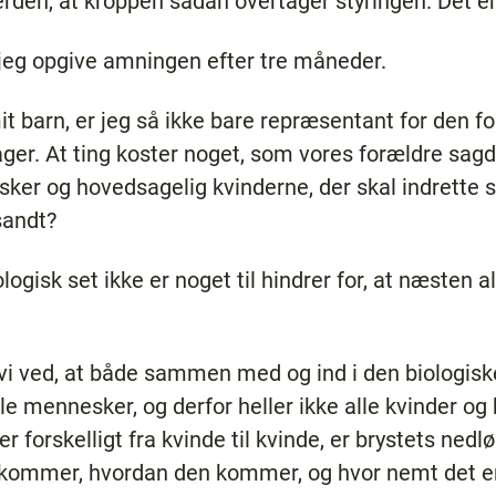
erden, at kroppen sådan overtager styringen. Det er
jeg opgive amningen efter tre måneder.
 barn, er jeg så ikke bare repræsentant for den f
 tager. At ting koster noget, som vores forældre sa
ker og hovedsagelig kvinderne, der skal indrette 
sandt?
biologisk set ikke er noget til hindrer for, at næste
 vi ved, at både sammen med og ind i den biologiske
lle mennesker, og derfor heller ikke alle kvinder og 
r forskelligt fra kvinde til kvinde, er brystets nedl
 kommer, hvordan den kommer, og hvor nemt det er 