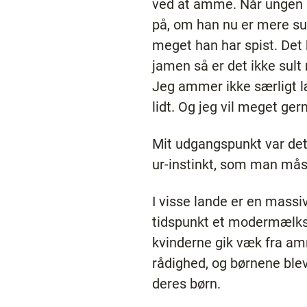
ved at amme. Når ungen li
på, om han nu er mere sult
meget han har spist. Det 
jamen så er det ikke sult 
Jeg ammer ikke særligt læ
lidt. Og jeg vil meget ger
Mit udgangspunkt var det
ur-instinkt, som man måsk
I visse lande er en mass
tidspunkt et modermælkse
kvinderne gik væk fra amn
rådighed, og børnene ble
deres børn.