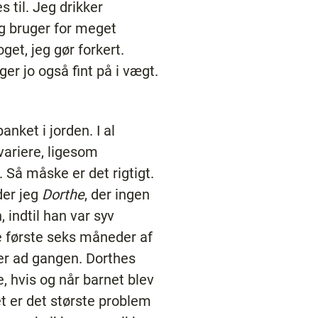
 til. Jeg drikker
eg bruger for meget
et, jeg gør forkert.
er jo også fint på i vægt.
nket i jorden. I al
variere, ligesom
Så måske er det rigtigt.
der jeg
Dorthe
, der ingen
indtil han var syv
e første seks måneder af
er ad gangen. Dorthes
, hvis og når barnet blev
et er det største problem