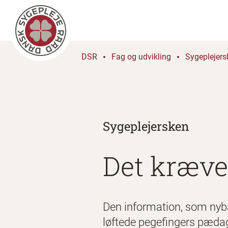
DSR
Fag og udvikling
Sygeplejers
Sygeplejersken
Det kræver
Den information, som nyb
løftede pegefingers pædag