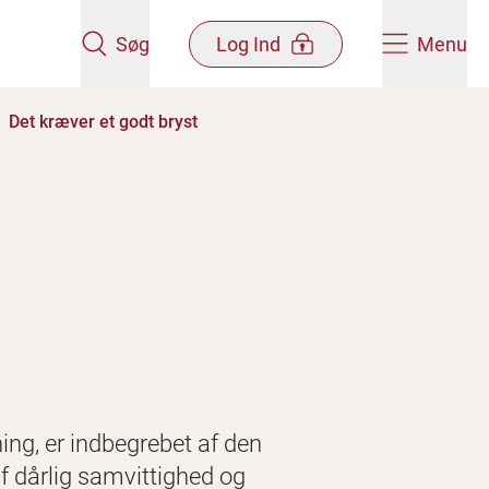
Søg
Log Ind
Menu
Det kræver et godt bryst
g, er indbegrebet af den
f dårlig samvittighed og