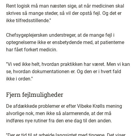
Rent logisk må man næsten sige, at når medicinen skal
skrives så mange steder, så vil der opstå fejl. Og det er
ikke tilfredsstillende.''
Chefsygeplejersken understreger, at de mange fejl i
optegnelserne ikke er ensbetydende med, at patienterne
har fået forkert medicin.
''Vi ved ikke helt, hvordan praktikken har været. Men vi kan
se, hvordan dokumentationen er. Og den er i hvert fald
ikke i orden.''
Fjern fejlmuligheder
De afdækkede problemer er efter Vibeke Krølls mening
alvorlige nok, men ikke så alarmerende, at der må
indføres nye rutiner fra den ene dag til den anden.
''Der er tid til at arbejde langsigtet med tingene. Det viser