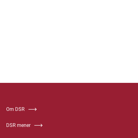
Om DSR
DSR mener