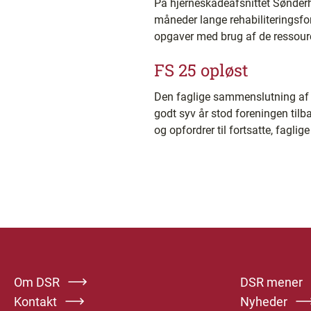
På hjerneskadeafsnittet Sønder
måneder lange rehabiliteringsfor
opgaver med brug af de ressource
FS 25 opløst
Den faglige sammenslutning af s
godt syv år stod foreningen ti
og opfordrer til fortsatte, faglige 
Om DSR
DSR mener
Kontakt
Nyheder