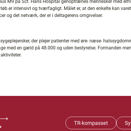
hus M9 på Sct. Hans Hospital genoptrænes mennesker med erhve
løb er intensivt og tværfagligt. Målet er, at den enkelte kan var
r og det netværk, der er i deltagerens omgivelser.
ygeplejersker, der plejer patienter med øre- næse- halssygdomme,
lbage med en gæld på 48.000 og uden bestyrelse. Formanden men
aktiviteter.
TR-kompasset
Sy