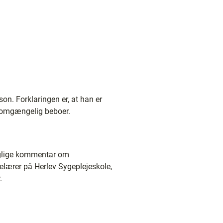
on. Forklaringen er, at han er
en omgængelig beboer.
 faglige kommentar om
jelærer på Herlev Sygeplejeskole,
.