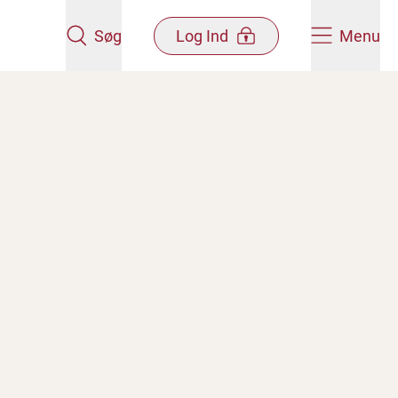
Søg
Log Ind
Menu