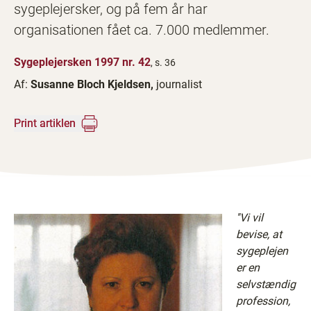
sygeplejersker, og på fem år har
organisationen fået ca. 7.000 medlemmer.
Sygeplejersken 1997 nr. 42
, s. 36
Af:
Susanne Bloch Kjeldsen,
journalist
Print artiklen
''Vi vil
bevise, at
sygeplejen
er en
selvstændig
profession,