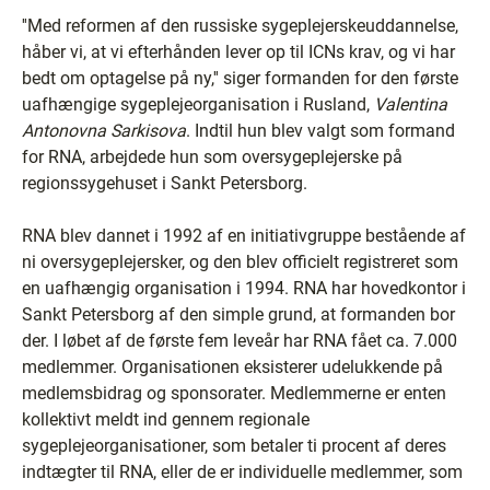
''Med reformen af den russiske sygeplejerskeuddannelse,
håber vi, at vi efterhånden lever op til ICNs krav, og vi har
bedt om optagelse på ny,'' siger formanden for den første
uafhængige sygeplejeorganisation i Rusland,
Valentina
Antonovna Sarkisova
. Indtil hun blev valgt som formand
for RNA, arbejdede hun som oversygeplejerske på
regionssygehuset i Sankt Petersborg.
RNA blev dannet i 1992 af en initiativgruppe bestående af
ni oversygeplejersker, og den blev officielt registreret som
en uafhængig organisation i 1994. RNA har hovedkontor i
Sankt Petersborg af den simple grund, at formanden bor
der. I løbet af de første fem leveår har RNA fået ca. 7.000
medlemmer. Organisationen eksisterer udelukkende på
medlemsbidrag og sponsorater. Medlemmerne er enten
kollektivt meldt ind gennem regionale
sygeplejeorganisationer, som betaler ti procent af deres
indtægter til RNA, eller de er individuelle medlemmer, som