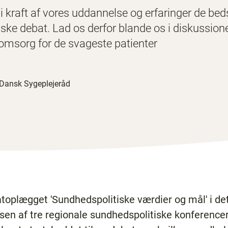
i kraft af vores uddannelse og erfaringer de bed
iske debat. Lad os derfor blande os i diskussio
 omsorg for de svageste patienter
Dansk Sygeplejeråd
oplægget 'Sundhedspolitiske værdier og mål' i d
elsen af tre regionale sundhedspolitiske konferenc