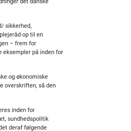
ldninger det danske
/ sikkerhed,
ejeråd op til en
gen – frem for
ge eksempler på inden for
tiske og økonomiske
 overskriften, så den
res inden for
et, sundhedspolitik
det deraf følgende