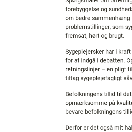
Spørgsmålet om offentlig
forebyggelse og sundheds
om bedre sammenhæng mel
problemstillinger, som syg
fremsat, hørt og brugt.
Sygeplejersker har i kraf
for at indgå i debatten. O
retningslinjer – en pligt 
tiltag sygeplejefagligt s
Befolkningens tillid til 
opmærksomme på kvaliteten
bevare befolkningens till
Derfor er det også mit hå