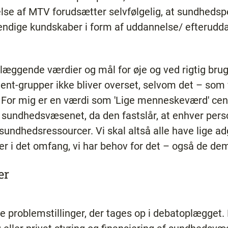
se af MTV forudsætter selvfølgelig, at sundhedsp
dvendige kundskaber i form af uddannelse/ efterudd
læggende værdier og mål for øje og ved rigtig brug
ient-grupper ikke bliver overset, selvom det – som v
t. For mig er en værdi som 'Lige menneskeværd' ce
sundhedsvæsenet, da den fastslår, at enhver person
f sundhedsressourcer. Vi skal altså alle have lige ad
 i det omfang, vi har behov for det – også de dem
er
 de problemstillinger, der tages op i debatoplægget