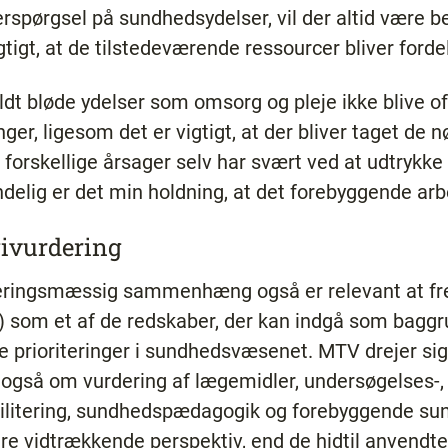
rspørgsel på sundhedsydelser, vil der altid være b
gtigt, at de tilstedeværende ressourcer bliver forde
dt bløde ydelser som omsorg og pleje ikke blive ofre
er, ligesom det er vigtigt, at der bliver taget de 
f forskellige årsager selv har svært ved at udtrykke
elig er det min holdning, at det forebyggende arbe
ivurdering
oriteringsmæssig sammenhæng også er relevant at 
 som et af de redskaber, der kan indgå som baggru
e prioriteringer i sundhedsvæsenet. MTV drejer sig
 også om vurdering af lægemidler, undersøgelses-,
ilitering, sundhedspædagogik og forebyggende su
re vidtrækkende perspektiv, end de hidtil anvendt