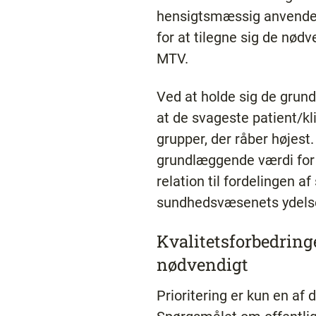
hensigtsmæssig anvendel
for at tilegne sig de nø
MTV.
Ved at holde sig de grund
at de svageste patient/kl
grupper, der råber højes
grundlæggende værdi for 
relation til fordelingen a
sundhedsvæsenets ydelser
Kvalitetsforbedring
nødvendigt
Prioritering er kun en af