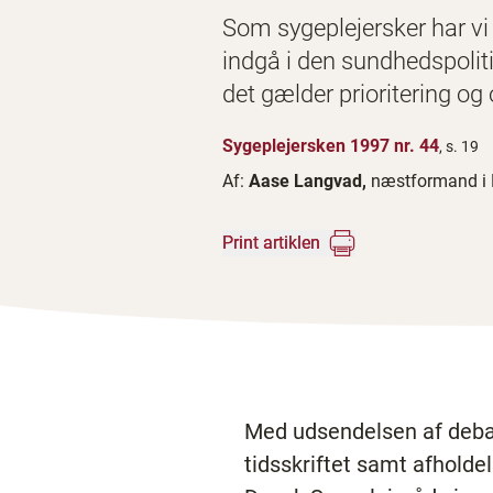
Som sygeplejersker har vi 
indgå i den sundhedspolit
det gælder prioritering og
Sygeplejersken 1997 nr. 44
, s. 19
Af:
Aase Langvad,
næstformand i 
Print artiklen
Med udsendelsen af debat
tidsskriftet samt afhold