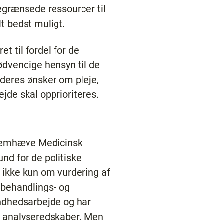
egrænsede ressourcer til
lt bedst muligt.
t til fordel for de
nødvendige hensyn til de
 deres ønsker om pleje,
jde skal opprioriteres.
fremhæve Medicinsk
nd for de politiske
 ikke kun om vurdering af
 behandlings- og
ndhedsarbejde og har
e analyseredskaber. Men