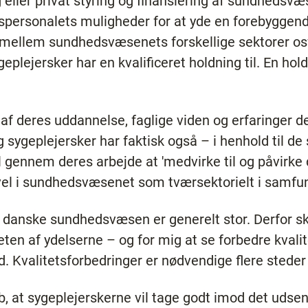
 eller privat styring og finansiering af sundheds
personalets muligheder for at yde en forebyggend
lem sundhedsvæsenets forskellige sektorer osv.
eplejersker har en kvalificeret holdning til. En hold
t af deres uddannelse, faglige viden og erfaringer 
g sygeplejersker har faktisk også – i henhold til de
til gennem deres arbejde at 'medvirke til og påvirk
åvel i sundhedsvæsenet som tværsektorielt i samfun
det danske sundhedsvæsen er generelt stor. Derfor 
 af ydelserne – og for mig at se forbedre kvalitet
id. Kvalitetsforbedringer er nødvendige flere sted
b, at sygeplejerskerne vil tage godt imod det uds