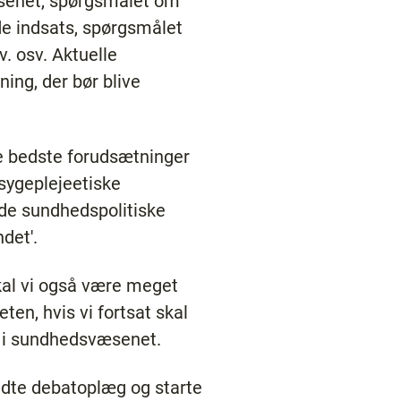
væsenet, spørgsmålet om
e indsats, spørgsmålet
 osv. Aktuelle
ning, der bør blive
de bedste forudsætninger
 sygeplejeetiske
e de sundhedspolitiske
det'.
skal vi også være meget
en, hvis vi fortsat skal
er i sundhedsvæsenet.
endte debatoplæg og starte