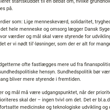
eret startskuddet til en debat om, hvilke grundho
es på.
rdier som: Lige menneskeværd, solidaritet, tryghed
 det hele menneske og omsorg lægger Dansk Sygepl
vor værdier og mål skal være styrende for udviklin
et er vi nødt til'-løsninger, som der er alt for man
udgetterne ofte fastlægges mere ud fra finanspoli
sundhedspolitiske hensyn. Sundhedspolitik bør være
ang bliver mere styrende i fremtiden.
 og mål må være udgangspunktet, når der priorite
riteres skal der – ingen tvivl om det. Det er bl.a.d
ortsatte medicinske og teknologiske udvikling og 