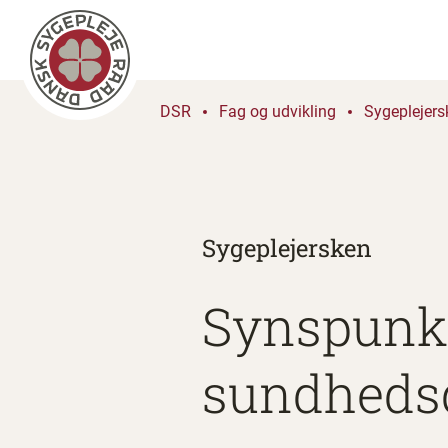
DSR
Fag og udvikling
Sygeplejers
Sygeplejersken
Synspunkt
sundheds