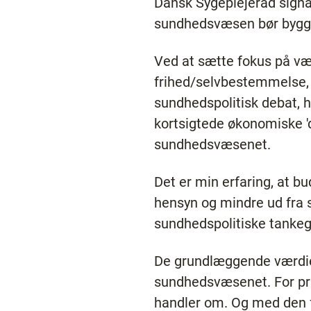
Dansk Sygeplejeråd signal
sundhedsvæsen bør bygg
Ved at sætte fokus på væ
frihed/selvbestemmelse,
sundhedspolitisk debat, h
kortsigtede økonomiske 'd
sundhedsvæsenet.
Det er min erfaring, at b
hensyn og mindre ud fra 
sundhedspolitiske tankeg
De grundlæggende værdier
sundhedsvæsenet. For prio
handler om. Og med den f