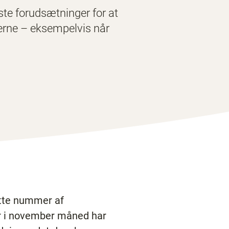
ste forudsætninger for at
nerne – eksempelvis når
ette nummer af
er i november måned har