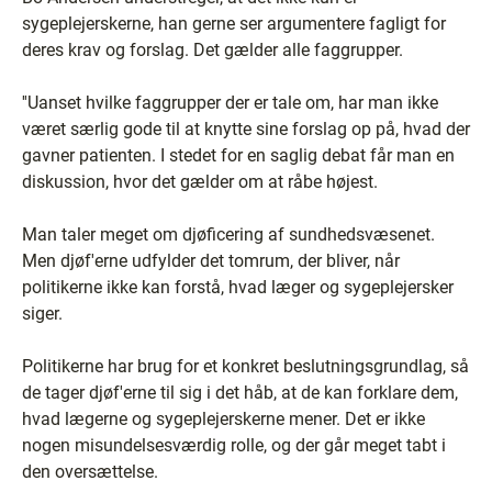
sygeplejerskerne, han gerne ser argumentere fagligt for
deres krav og forslag. Det gælder alle faggrupper.
''Uanset hvilke faggrupper der er tale om, har man ikke
været særlig gode til at knytte sine forslag op på, hvad der
gavner patienten. I stedet for en saglig debat får man en
diskussion, hvor det gælder om at råbe højest.
Man taler meget om djøficering af sundhedsvæsenet.
Men djøf'erne udfylder det tomrum, der bliver, når
politikerne ikke kan forstå, hvad læger og sygeplejersker
siger.
Politikerne har brug for et konkret beslutningsgrundlag, så
de tager djøf'erne til sig i det håb, at de kan forklare dem,
hvad lægerne og sygeplejerskerne mener. Det er ikke
nogen misundelsesværdig rolle, og der går meget tabt i
den oversættelse.