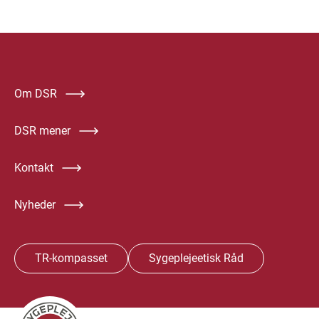
Om DSR
DSR mener
Kontakt
Nyheder
TR-kompasset
Sygeplejeetisk Råd