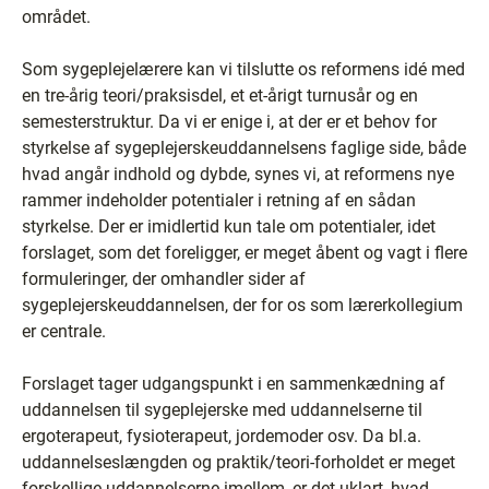
området.
Som sygeplejelærere kan vi tilslutte os reformens idé med
en tre-årig teori/praksisdel, et et-årigt turnusår og en
semesterstruktur. Da vi er enige i, at der er et behov for
styrkelse af sygeplejerskeuddannelsens faglige side, både
hvad angår indhold og dybde, synes vi, at reformens nye
rammer indeholder potentialer i retning af en sådan
styrkelse. Der er imidlertid kun tale om potentialer, idet
forslaget, som det foreligger, er meget åbent og vagt i flere
formuleringer, der omhandler sider af
sygeplejerskeuddannelsen, der for os som lærerkollegium
er centrale.
Forslaget tager udgangspunkt i en sammenkædning af
uddannelsen til sygeplejerske med uddannelserne til
ergoterapeut, fysioterapeut, jordemoder osv. Da bl.a.
uddannelseslængden og praktik/teori-forholdet er meget
forskellige uddannelserne imellem, er det uklart, hvad