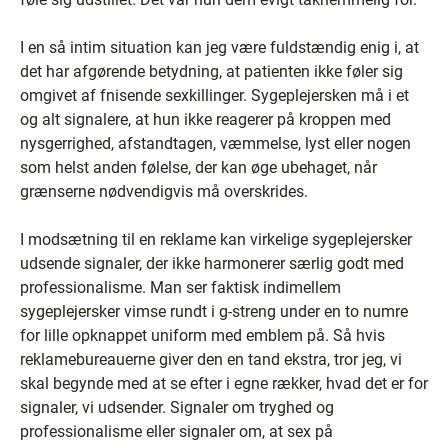
I en så intim situation kan jeg være fuldstændig enig i, at
det har afgørende betydning, at patienten ikke føler sig
omgivet af fnisende sexkillinger. Sygeplejersken må i et
og alt signalere, at hun ikke reagerer på kroppen med
nysgerrighed, afstandtagen, væmmelse, lyst eller nogen
som helst anden følelse, der kan øge ubehaget, når
grænserne nødvendigvis må overskrides.
I modsætning til en reklame kan virkelige sygeplejersker
udsende signaler, der ikke harmonerer særlig godt med
professionalisme. Man ser faktisk indimellem
sygeplejersker vimse rundt i g-streng under en to numre
for lille opknappet uniform med emblem på. Så hvis
reklamebureauerne giver den en tand ekstra, tror jeg, vi
skal begynde med at se efter i egne rækker, hvad det er for
signaler, vi udsender. Signaler om tryghed og
professionalisme eller signaler om, at sex på