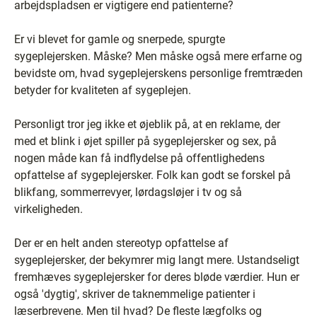
arbejdspladsen er vigtigere end patienterne?
Er vi blevet for gamle og snerpede, spurgte
sygeplejersken. Måske? Men måske også mere erfarne og
bevidste om, hvad sygeplejerskens personlige fremtræden
betyder for kvaliteten af sygeplejen.
Personligt tror jeg ikke et øjeblik på, at en reklame, der
med et blink i øjet spiller på sygeplejersker og sex, på
nogen måde kan få indflydelse på offentlighedens
opfattelse af sygeplejersker. Folk kan godt se forskel på
blikfang, sommerrevyer, lørdagsløjer i tv og så
virkeligheden.
Der er en helt anden stereotyp opfattelse af
sygeplejersker, der bekymrer mig langt mere. Ustandseligt
fremhæves sygeplejersker for deres bløde værdier. Hun er
også 'dygtig', skriver de taknemmelige patienter i
læserbrevene. Men til hvad? De fleste lægfolks og