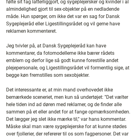
følte sit fag latterliggjort, og sygeplejersker og kvinder i al
almindelighed gjort til sex-objekter på en nedladende
måde. Hun spørger, om ikke det var en sag for Dansk
Sygeplejeråd eller Ligestillingsrådet og vil gerne have
reklamen kommenteret.
Jeg tvivler på, at Dansk Sygeplejeråd kan have
kommentarer, da fotomodellerne ikke bærer rådets
emblem og derfor lige så godt kunne forestille andet
plejepersonale, og Ligestillingsrådet vil formentlig sige, at
begge køn fremstilles som sexobjekter.
Det interessante er, at min mand overhovedet ikke
bemærkede sceneriet, men kun så undertøjet: ''Det vælter
hele tiden ind ad døren med reklamer, og de finder alle
sammen på et eller andet for at fange opmærksomheden.
Det lægger jeg slet ikke mærke til,'' var hans kommentar.
Måske skal man være sygeplejerske for at kunne stødes
over fjollerier, der refererer til os som fagpersoner. Det var