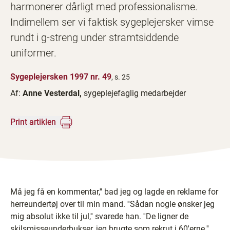
harmonerer dårligt med professionalisme.
Indimellem ser vi faktisk sygeplejersker vimse
rundt i g-streng under stramtsiddende
uniformer.
Sygeplejersken 1997 nr. 49
, s. 25
Af:
Anne Vesterdal,
sygeplejefaglig medarbejder
Print artiklen
Må jeg få en kommentar,'' bad jeg og lagde en reklame for
herreundertøj over til min mand. ''Sådan nogle ønsker jeg
mig absolut ikke til jul,'' svarede han. ''De ligner de
skilsmisseunderbukser, jeg brugte som rekrut i 60'erne.''