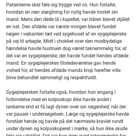
Patienterne skal føle sig trygge ved os. Hun fortalte,
hvordan en nær slægtning for nylig havde mistet sin
mand. Mens den døde lå i kapellet, var båren blevet stjålet
en nat. Den afdøde var næste morgen blevet fundet
nøgen i vejkanten tæt ved sygehuset af en sygeplejerske
på vej til arbejde. Midt i chokket over den modbydelige
hændelse havde hustruen dog været taknemmelig for, at
det var en sygeplejerske, der havde fundet hendes afdøde
mand. En sygeplejerskes tilstedeværelse gav hende
vished for, at hendes afdøde mands krop herefter ville
blive behandlet sømmeligt og respektfuldt.
Sygeplejersken fortalte også, hvordan hun engang i
forbindelse med en kolposkopi ikke havde andet i
tankerne end at få lagt dynen over sin nøgenhed, når der
var pauser i undersøgelsen. Læge og sygeplejerske havde
forstået hende og havde på det nærmeste kravlet rundt
under dynen og kolposkoperet i mørke, så hun ikke skulle
føle sig udstillet. Det var hun dem evigt taknemmelig for.