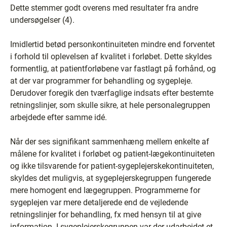
Dette stemmer godt overens med resultater fra andre
undersøgelser (4).
Imidlertid betød personkontinuiteten mindre end forventet
i forhold til oplevelsen af kvalitet i forløbet. Dette skyldes
formentlig, at patientforløbene var fastlagt på forhånd, og
at der var programmer for behandling og sygepleje.
Derudover foregik den tværfaglige indsats efter bestemte
retningslinjer, som skulle sikre, at hele personalegruppen
arbejdede efter samme idé.
Når der ses signifikant sammenhæng mellem enkelte af
målene for kvalitet i forløbet og patient-lægekontinuiteten
og ikke tilsvarende for patient-sygeplejerskekontinuiteten,
skyldes det muligvis, at sygeplejerskegruppen fungerede
mere homogent end lægegruppen. Programmerne for
sygeplejen var mere detaljerede end de vejledende
retningslinjer for behandling, fx med hensyn til at give
information. I sygeplejerskegruppen var der udarbejdet et