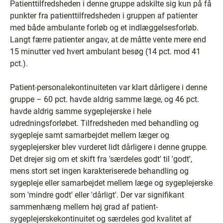
Patienttilfredsheden i denne gruppe adskilte sig kun på få
punkter fra patienttilfredsheden i gruppen af patienter
med både ambulante forløb og et indlæggelsesforløb.
Langt færre patienter angav, at de måtte vente mere end
15 minutter ved hvert ambulant besøg (14 pct. mod 41
pct.).
Patient-personalekontinuiteten var klart dårligere i denne
gruppe – 60 pct. havde aldrig samme læge, og 46 pct.
havde aldrig samme sygeplejerske i hele
udredningsforløbet. Tilfredsheden med behandling og
sygepleje samt samarbejdet mellem læger og
sygeplejersker blev vurderet lidt dårligere i denne gruppe.
Det drejer sig om et skift fra 'særdeles godt' til 'godt',
mens stort set ingen karakteriserede behandling og
sygepleje eller samarbejdet mellem læge og sygeplejerske
som 'mindre godt' eller 'dårligt'. Der var signifikant
sammenhæng mellem høj grad af patient-
sygeplejerskekontinuitet og særdeles god kvalitet af