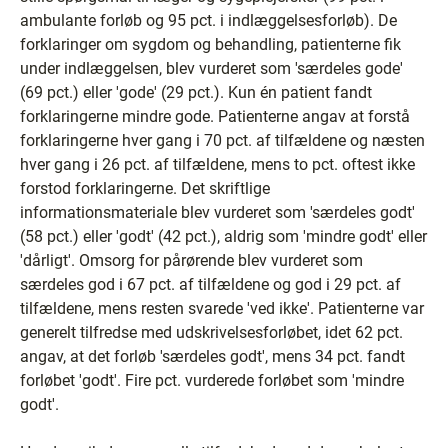
ambulante forløb og 95 pct. i indlæggelsesforløb). De
forklaringer om sygdom og behandling, patienterne fik
under indlæggelsen, blev vurderet som 'særdeles gode'
(69 pct.) eller 'gode' (29 pct.). Kun én patient fandt
forklaringerne mindre gode. Patienterne angav at forstå
forklaringerne hver gang i 70 pct. af tilfældene og næsten
hver gang i 26 pct. af tilfældene, mens to pct. oftest ikke
forstod forklaringerne. Det skriftlige
informationsmateriale blev vurderet som 'særdeles godt'
(58 pct.) eller 'godt' (42 pct.), aldrig som 'mindre godt' eller
'dårligt'. Omsorg for pårørende blev vurderet som
særdeles god i 67 pct. af tilfældene og god i 29 pct. af
tilfældene, mens resten svarede 'ved ikke'. Patienterne var
generelt tilfredse med udskrivelsesforløbet, idet 62 pct.
angav, at det forløb 'særdeles godt', mens 34 pct. fandt
forløbet 'godt'. Fire pct. vurderede forløbet som 'mindre
godt'.