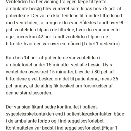
Ventetiden fra henvisning fra egen læge til første
ambulante besøg blev vurderet som tilpas hos 75 pct. af
patienterne. Der var en klar tendens til mindre tilfredshed
med ventetiden, jo længere den var. Således fandt over 90
pct. ventetiden tilpas i de tilfælde, hvor den var under to
uger, mens kun 42 pct. fandt ventetiden tilpas i de
tilfælde, hvor den var over en måned (Tabel 1 nedenfor).
Kun hos 14 pct. af patienterne var ventetiden i
ambulatoriet under 15 minutter ved alle besøg. Hvis
ventetiden overskred 15 minutter, blev der i 30 pct. af
tilfældene givet besked om det til patienterne, mens 36
pct. angav, at de aldrig fik besked om forsinkelser af
denne størrelsesorden.
Der var signifikant bedre kontinuitet i patient-
sygeplejerskekontakten end i patient-lægekontakten både
i de ambulante forløb og i indlæggelsesforløbet.
Kontinuiteten var bedst i indlæggelsesforløbet (Figur 1