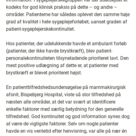
kodeks for god klinisk praksis på dette – og andre –
områder. Patienterne har således oplevet den samme høje
grad af kvalitet i hele sygeplejeforløbet, uanset graden af
patient-sygeplejerskekontinuitet.
Hos patienter, der udelukkende havde et ambulant forløb
(patienter, der ikke havde brystkræft), blev patient-
personalekontinuiteten tilsyneladende prioriteret lavt. Den
mest positive udlægning af dette er, at patienter med
brystkræft er blevet prioriteret højst.
En patienttilfredshedsundersøgelse på mammakirurgisk
afsnit, Bispebjerg Hospital, viste så stor tilfredshed på
næsten alle områder, at det var svært at identificere
enkelte faktorer med særlig betydning for den generelle
tilfredshed. God kontinuitet og god information synes dog
at være de vigtigste faktorer. Selv om nogle patienter
havde en vis ventetid efter henvisning, var alle på nær én