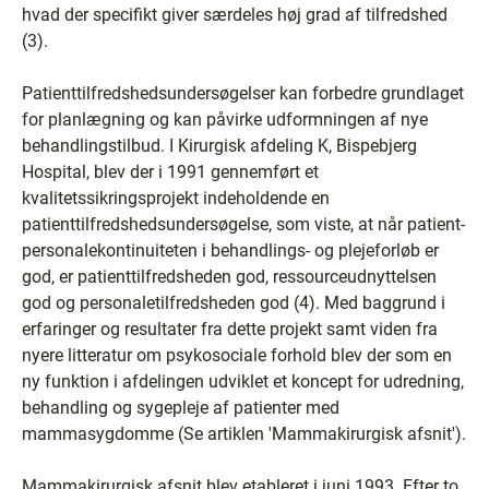
hvad der specifikt giver særdeles høj grad af tilfredshed
(3).
Patienttilfredshedsundersøgelser kan forbedre grundlaget
for planlægning og kan påvirke udformningen af nye
behandlingstilbud. I Kirurgisk afdeling K, Bispebjerg
Hospital, blev der i 1991 gennemført et
kvalitetssikringsprojekt indeholdende en
patienttilfredshedsundersøgelse, som viste, at når patient-
personalekontinuiteten i behandlings- og plejeforløb er
god, er patienttilfredsheden god, ressourceudnyttelsen
god og personaletilfredsheden god (4). Med baggrund i
erfaringer og resultater fra dette projekt samt viden fra
nyere litteratur om psykosociale forhold blev der som en
ny funktion i afdelingen udviklet et koncept for udredning,
behandling og sygepleje af patienter med
mammasygdomme (Se artiklen 'Mammakirurgisk afsnit').
Mammakirurgisk afsnit blev etableret i juni 1993. Efter to