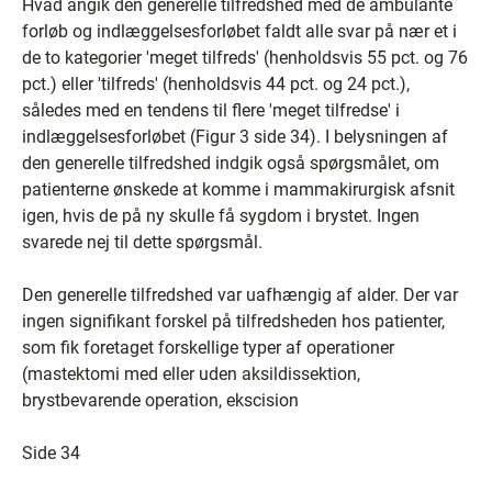
Hvad angik den generelle tilfredshed med de ambulante
forløb og indlæggelsesforløbet faldt alle svar på nær et i
de to kategorier 'meget tilfreds' (henholdsvis 55 pct. og 76
pct.) eller 'tilfreds' (henholdsvis 44 pct. og 24 pct.),
således med en tendens til flere 'meget tilfredse' i
indlæggelsesforløbet (Figur 3 side 34). I belysningen af
den generelle tilfredshed indgik også spørgsmålet, om
patienterne ønskede at komme i mammakirurgisk afsnit
igen, hvis de på ny skulle få sygdom i brystet. Ingen
svarede nej til dette spørgsmål.
Den generelle tilfredshed var uafhængig af alder. Der var
ingen signifikant forskel på tilfredsheden hos patienter,
som fik foretaget forskellige typer af operationer
(mastektomi med eller uden aksildissektion,
brystbevarende operation, ekscision
Side 34