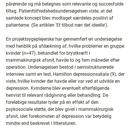
pårørende og må betegnes som relevante og succesfulde
tiltag. Patienttilfredshedsundersøgelsen viste, at det
samlede koncept blev modtaget særdeles positivt af
patienterne. (Se artiklen 'Et tilbud nær det ideelle').
En projektsygeplejerske har gennemført en undersøgelse
med henblik på afdækning af, hvilke problemer en gruppe
kvinder (n=47), behandlet for brystkræft i
mammakirurgisk afsnit, havde to og fem måneder efter
operation. Undersøgelsen bestod i semistrukturerede
interview samt en test, Hamilton depressionsskala (9), der
viste, hvilke kvinder der havde eller var ved at udvikle en
depression. Kvinderne blev eventuelt efterfølgende
henvist til relevant rådgivning eller behandling. De
foreløbige resultater tyder på en effekt af den
psykosociale støtte, der blev givet i mammakirurgisk
afsnit, idet forekomsten af depression var betydelig
mindre end beskrevet i litteraturen.