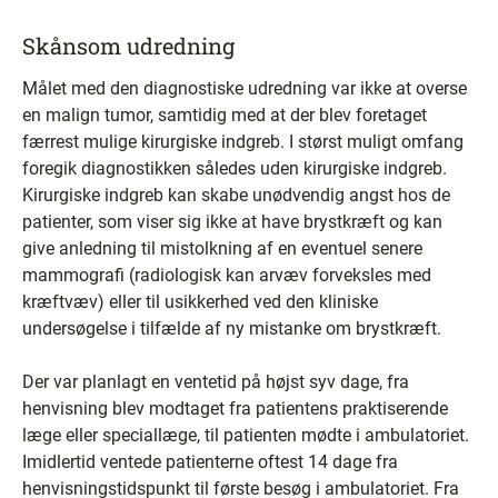
Skånsom udredning
Målet med den diagnostiske udredning var ikke at overse
en malign tumor, samtidig med at der blev foretaget
færrest mulige kirurgiske indgreb. I størst muligt omfang
foregik diagnostikken således uden kirurgiske indgreb.
Kirurgiske indgreb kan skabe unødvendig angst hos de
patienter, som viser sig ikke at have brystkræft og kan
give anledning til mistolkning af en eventuel senere
mammografi (radiologisk kan arvæv forveksles med
kræftvæv) eller til usikkerhed ved den kliniske
undersøgelse i tilfælde af ny mistanke om brystkræft.
Der var planlagt en ventetid på højst syv dage, fra
henvisning blev modtaget fra patientens praktiserende
læge eller speciallæge, til patienten mødte i ambulatoriet.
Imidlertid ventede patienterne oftest 14 dage fra
henvisningstidspunkt til første besøg i ambulatoriet. Fra