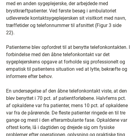
med en anden sygeplejerske, der arbejdede med
brystkræftpatienter. Ved første besøg i ambulatoriet
udleverede kontaktsygeplejersken sit visitkort med navn,
træffetider og telefonnummer til afsnittet (Figur 3 side
22).
Patienterne blev opfordret til at benytte telefonkontakten. I
forbindelse med den åbne telefonkontakt var det
sygeplejerskens opgave at forholde sig professionelt og
empatisk til patientens situation ved at lytte, bekræfte og
informere efter behov.
En undersøgelse af den åbne telefonkontakt viste, at den
blev benyttet i 70 pct. af patientforløbene. Halvfems pct.
af opkaldene var fra patienter, mens 10 pct. af opkaldene
var fra de pårørende. De fleste patienter ringede en til tre
gange og mest i den efterambulante fase. Opkaldene var
oftest korte, lå i dagtiden og drejede sig om fysiske
problemer efter operationen, oplysning og praktiske ting