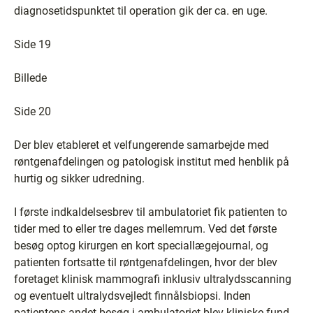
diagnosetidspunktet til operation gik der ca. en uge.
Side 19
Billede
Side 20
Der blev etableret et velfungerende samarbejde med
røntgenafdelingen og patologisk institut med henblik på
hurtig og sikker udredning.
I første indkaldelsesbrev til ambulatoriet fik patienten to
tider med to eller tre dages mellemrum. Ved det første
besøg optog kirurgen en kort speciallægejournal, og
patienten fortsatte til røntgenafdelingen, hvor der blev
foretaget klinisk mammografi inklusiv ultralydsscanning
og eventuelt ultralydsvejledt finnålsbiopsi. Inden
patientens andet besøg i ambulatoriet blev kliniske fund,