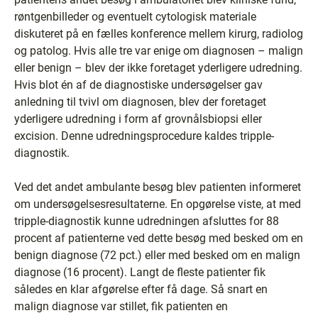
røntgenbilleder og eventuelt cytologisk materiale
diskuteret på en fælles konference mellem kirurg, radiolog
og patolog. Hvis alle tre var enige om diagnosen – malign
eller benign – blev der ikke foretaget yderligere udredning.
Hvis blot én af de diagnostiske undersøgelser gav
anledning til tvivl om diagnosen, blev der foretaget
yderligere udredning i form af grovnålsbiopsi eller
excision. Denne udredningsprocedure kaldes tripple-
diagnostik.
Ved det andet ambulante besøg blev patienten informeret
om undersøgelsesresultaterne. En opgørelse viste, at med
tripple-diagnostik kunne udredningen afsluttes for 88
procent af patienterne ved dette besøg med besked om en
benign diagnose (72 pct.) eller med besked om en malign
diagnose (16 procent). Langt de fleste patienter fik
således en klar afgørelse efter få dage. Så snart en
malign diagnose var stillet, fik patienten en