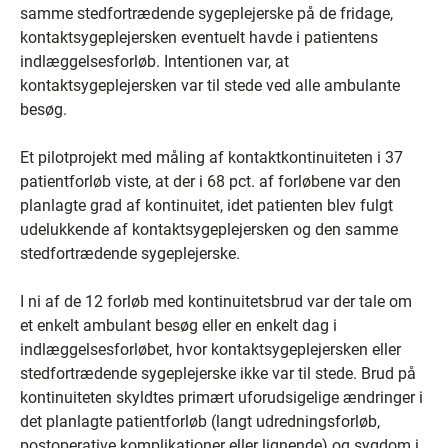
samme stedfortrædende sygeplejerske på de fridage,
kontaktsygeplejersken eventuelt havde i patientens
indlæggelsesforløb. Intentionen var, at
kontaktsygeplejersken var til stede ved alle ambulante
besøg.
Et pilotprojekt med måling af kontaktkontinuiteten i 37
patientforløb viste, at der i 68 pct. af forløbene var den
planlagte grad af kontinuitet, idet patienten blev fulgt
udelukkende af kontaktsygeplejersken og den samme
stedfortrædende sygeplejerske.
I ni af de 12 forløb med kontinuitetsbrud var der tale om
et enkelt ambulant besøg eller en enkelt dag i
indlæggelsesforløbet, hvor kontaktsygeplejersken eller
stedfortrædende sygeplejerske ikke var til stede. Brud på
kontinuiteten skyldtes primært uforudsigelige ændringer i
det planlagte patientforløb (langt udredningsforløb,
postoperative komplikationer eller lignende) og sygdom i