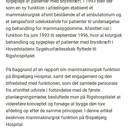
sygepleje af patienter med brystkræft. I 1993 blev der
som en ny funktion i afdelingen etableret et
mammakirurgisk afsnit bestående af et ambulatorium og
et sengeafsnit udelukkende for patienter til undersøgelse
og behandling for mammasygdomme. Afsnittet var i
funktion fra juni 1993 til september 1996, hvor al kirurgisk
behandling og sygepleje af patienter med brystkræft i
Hovedstadens Sygehusfællesskab flyttede til
Rigshospitalet.
På baggrund af en rapport om mammakirurgisk funktion
på Bispebjerg Hospital, samt det engagement og den
tilfredshed med funktionen, som det samlede personale
fra afsnittet udviste i forbindelse med de første
planlægningsmøder, besluttede man på Rigshospitalet at
videreføre konceptet og forsøge at bygge den nye
afdeling op efter de samme principper. I denne artikel
beskrives mammakirurgisk funktion på Bispebjerg
Hospital.