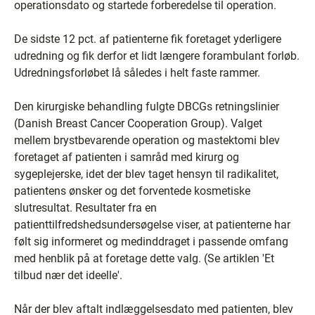
operationsdato og startede forberedelse til operation.
De sidste 12 pct. af patienterne fik foretaget yderligere
udredning og fik derfor et lidt længere forambulant forløb.
Udredningsforløbet lå således i helt faste rammer.
Den kirurgiske behandling fulgte DBCGs retningslinier
(Danish Breast Cancer Cooperation Group). Valget
mellem brystbevarende operation og mastektomi blev
foretaget af patienten i samråd med kirurg og
sygeplejerske, idet der blev taget hensyn til radikalitet,
patientens ønsker og det forventede kosmetiske
slutresultat. Resultater fra en
patienttilfredshedsundersøgelse viser, at patienterne har
følt sig informeret og medinddraget i passende omfang
med henblik på at foretage dette valg. (Se artiklen 'Et
tilbud nær det ideelle'.
Når der blev aftalt indlæggelsesdato med patienten, blev