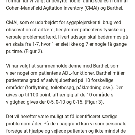
formål har vi valgt at benytte nogle rating-scales i form af
Cohen-Mansfield Agitation Inventory (CMAI) og Barthel.
CMAI, som er udarbejdet for sygeplejersker til brug ved
observation af adfærd, bedømmer patientens fysiske og
verbale problemadfærd. Hvert udsagn skal bedømmes på
en skala fra 1-7, hvor 1 er slet ikke og 7 er nogle få gange
pr. time. (Figur 2).
Vi har valgt at sammenholde denne med Barthel, som
viser noget om patientens ADL-funktioner. Barthel måler
patientens grad af selvhjulpethed på 10 forskellige
områder (forflytning, toiletbesøg, påklædning osv.). Der
gives op til 100 point, afhængig af de 10 områders
vigtighed gives der 0-5, 0-10 og 0-15. (Figur 3).
Det vil herefter være muligt at få identificeret særlige
problemområder. På den baggrund kan vi som personale
forsøge at hjælpe og vejlede patienten og ikke mindst de