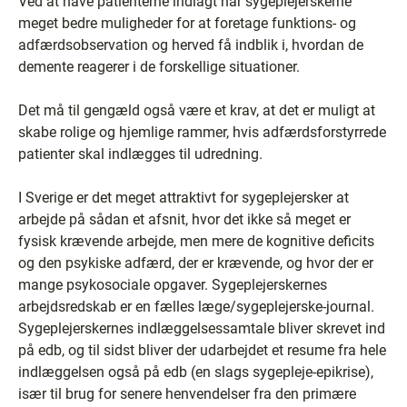
Ved at have patienterne indlagt har sygeplejerskerne
meget bedre muligheder for at foretage funktions- og
adfærdsobservation og herved få indblik i, hvordan de
demente reagerer i de forskellige situationer.
Det må til gengæld også være et krav, at det er muligt at
skabe rolige og hjemlige rammer, hvis adfærdsforstyrrede
patienter skal indlægges til udredning.
I Sverige er det meget attraktivt for sygeplejersker at
arbejde på sådan et afsnit, hvor det ikke så meget er
fysisk krævende arbejde, men mere de kognitive deficits
og den psykiske adfærd, der er krævende, og hvor der er
mange psykosociale opgaver. Sygeplejerskernes
arbejdsredskab er en fælles læge/sygeplejerske-journal.
Sygeplejerskernes indlæggelsessamtale bliver skrevet ind
på edb, og til sidst bliver der udarbejdet et resume fra hele
indlæggelsen også på edb (en slags sygepleje-epikrise),
især til brug for senere henvendelser fra den primære